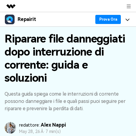
Repairit
Prodotti in evidenza
Prova Ora
CreativitÃ digitale AIGC
Prodotti
Business
Riparare file danneggiati
UtilitÃ
Panoramica
dopo interruzione di
Esperti nella Riparazione dei Dati
Guida
Chi siamo
Soluzione
corrente: guida e
Blog
Caratteristiche Principali
Sala stampa
soluzioni
Problemi dei File
Tendenze
Negozio
Problemi del Computer
Questa guida spiega come le interruzioni di corrente
30% OFF!
Supporto
possono danneggiare i file e quali passi puoi seguire per
PiÃ¹ Argomenti sul Canale YOUTUBE
riparare e prevenire la perdita di dati.
Problemi del Dispositivo
Supporto
Alex Nappi
Supporto
redattore:
TROVA ALTRE SOLUZIONI
Accedi
SCARICA ORA
May 28, 26 Â·
7 min(s)