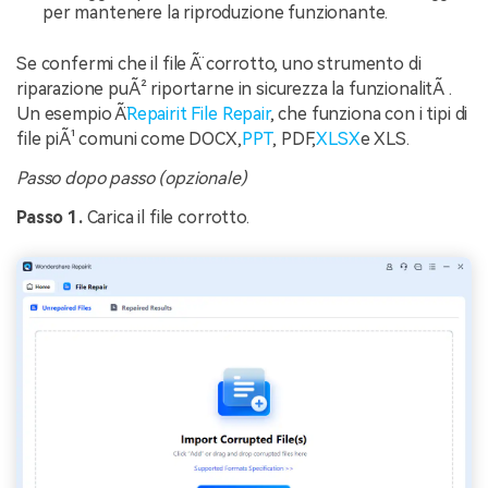
per mantenere la riproduzione funzionante.
Se confermi che il file Ã¨ corrotto, uno strumento di
riparazione puÃ² riportarne in sicurezza la funzionalitÃ .
Un esempio Ã¨
Repairit File Repair
, che funziona con i tipi di
file piÃ¹ comuni come DOCX,
PPT
, PDF,
XLSX
e XLS.
Passo dopo passo (opzionale)
Passo 1.
Carica il file corrotto.