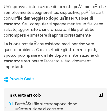
Un'improvvisa interruzione di corrente puÃ² fare piÃ¹ che
semplicemente spegnere il tuo dispositivo, puÃ² lasciarti
con un
file danneggiato dopo un'interruzione di
corrente
. Se il computer si spegne mentre un file viene
salvato, aggiornato o sincronizzato, il file potrebbe
corrompersi e smettere di aprirsi correttamente.
La buona notizia Ã¨ che esistono modi per risolvere
questo problema. Con i metodi e gli strumenti giusti,
spesso puoi
riparare un file dopo un'interruzione di
corrente
e recuperare l'accesso ai tuoi documenti
importanti.
Provalo Gratis
In questo articolo
PerchÃ© i file si corrompono dopo
un'interruzione di corrente