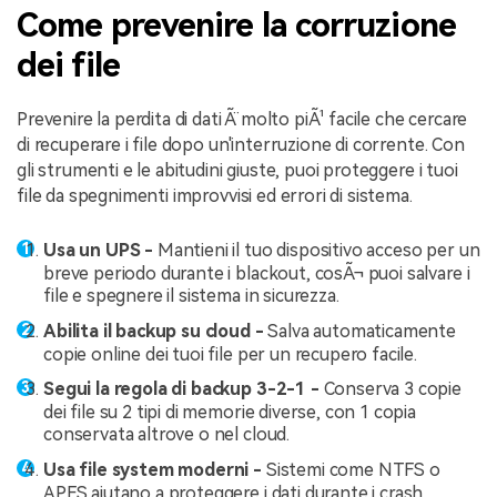
Come prevenire la corruzione
dei file
Prevenire la perdita di dati Ã¨ molto piÃ¹ facile che cercare
di recuperare i file dopo un'interruzione di corrente. Con
gli strumenti e le abitudini giuste, puoi proteggere i tuoi
file da spegnimenti improvvisi ed errori di sistema.
Usa un UPS -
Mantieni il tuo dispositivo acceso per un
breve periodo durante i blackout, cosÃ¬ puoi salvare i
file e spegnere il sistema in sicurezza.
Abilita il backup su cloud -
Salva automaticamente
copie online dei tuoi file per un recupero facile.
Segui la regola di backup 3-2-1 -
Conserva 3 copie
dei file su 2 tipi di memorie diverse, con 1 copia
conservata altrove o nel cloud.
Usa file system moderni -
Sistemi come NTFS o
APFS aiutano a proteggere i dati durante i crash.