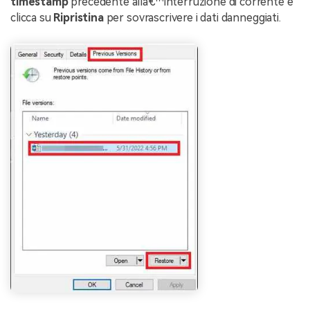
timestamp
precedente allâ€™interruzione di corrente e
clicca su
Ripristina
per sovrascrivere i dati danneggiati.