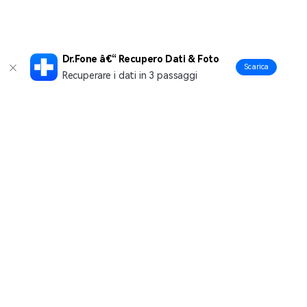
Dr.Fone â€“ Recupero Dati & Foto
Scarica
Recuperare i dati in 3 passaggi
Prodotti Popolari
Wondershare
Esplora AI
Centro di Assistenza