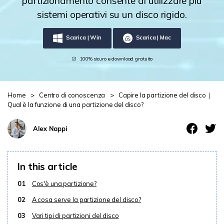
partizionamento consente di utilizzare più
sistemi operativi su un disco rigido.
Centro di conoscenza
search
Scarica | Win
Scarica | Mac
TROVA ALTRE SOLUZIONI
100% sicuro e download gratuito
Home
>
Centro di conoscenza
>
Capire la partizione del disco｜
Qual è la funzione di una partizione del disco?
Alex Nappi
In this article
01
Cos'è una partizione?
02
A cosa serve la partizione del disco?
03
Vari tipi di partizioni del disco