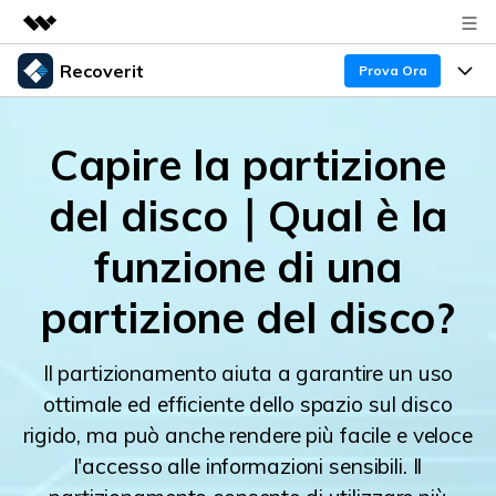
Recoverit
Prodotti in evidenza
Prova Ora
Creatività digitale AIGC
Prodotti
Business
Utilità
Capire la partizione
Panoramica
Recupero Dati
Funzionalità
Chi siamo
del disco｜Qual è la
Soluzione
Recover file Media
Backup Dati
Sala stampa
Blog
funzione di una
Problemi dei File
Recover Document Files
Negozio
Riparazione Dati
Supporto
partizione del disco?
Supporto
Supporto
Problemi del Computer
Guida
Recover From Devices
Il partizionamento aiuta a garantire un uso
ottimale ed efficiente dello spazio sul disco
Novità
50% OFF!
Problemi del Dispositivo Archiviazione
Controlla tutte le caratteristiche
rigido, ma può anche rendere più facile e veloce
l'accesso alle informazioni sensibili. Il
Storie
Problemi del Backup
Accedi
SCARICA ORA