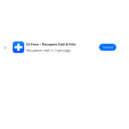
Dr.Fone – Recupero Dati & Foto
Scarica
Recuperare i dati in 3 passaggi
Prodotti Popolari
Wondershare
Esplora AI
Centro di Assistenza