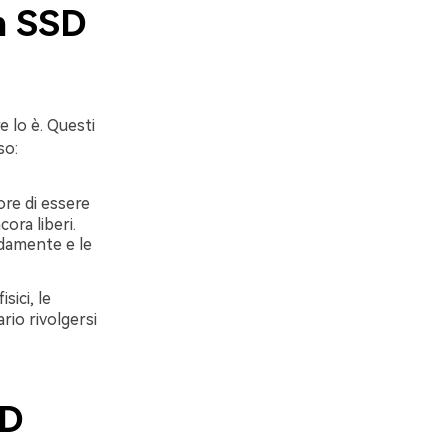
un SSD
 lo è. Questi
so:
ore di essere
ra liberi.
idamente e le
ici, le
rio rivolgersi
SD