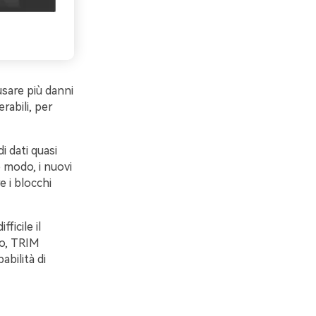
usare più danni
rabili, per
i dati quasi
 modo, i nuovi
 i blocchi
ficile il
so, TRIM
bilità di