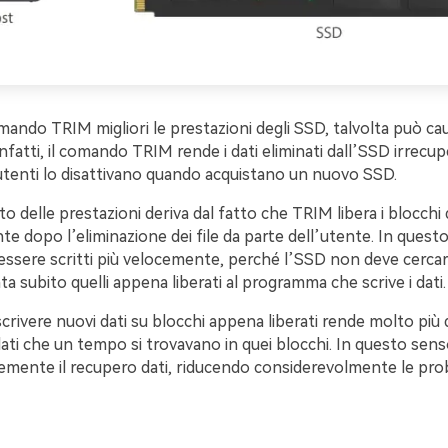
ando TRIM migliori le prestazioni degli SSD, talvolta può ca
nfatti, il comando TRIM rende i dati eliminati dall’SSD irrecupe
utenti lo disattivano quando acquistano un nuovo SSD.
o delle prestazioni deriva dal fatto che TRIM libera i blocchi d
 dopo l’eliminazione dei file da parte dell’utente. In questo
ssere scritti più velocemente, perché l’SSD non deve cercare
ta subito quelli appena liberati al programma che scrive i dati.
rivere nuovi dati su blocchi appena liberati rende molto più dif
ati che un tempo si trovavano in quei blocchi. In questo sen
emente il recupero dati, riducendo considerevolmente le proba