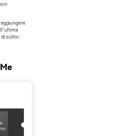
 non
raggiungere
ll’ultima
di solito
VMe