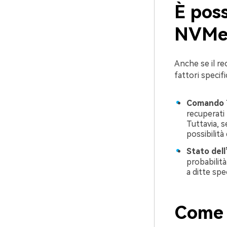
È poss
NVMe 
Anche se il re
fattori specif
Comando 
recuperati
Tuttavia, s
possibilità
Stato del
probabilità
a ditte spec
Come 