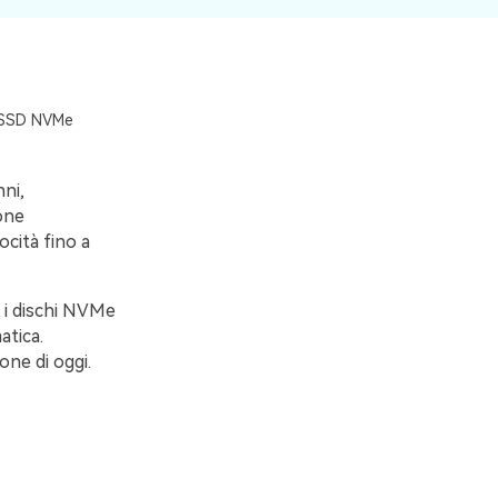
a SSD NVMe
nni,
one
cità fino a
 i dischi NVMe
atica.
one di oggi.