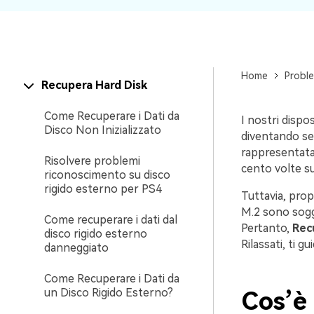
Home
Proble
Recupera Hard Disk
Come Recuperare i Dati da
I nostri dispos
Disco Non Inizializzato
diventando sem
rappresentata 
Risolvere problemi
cento volte su
riconoscimento su disco
rigido esterno per PS4
Tuttavia, pro
M.2 sono sogge
Come recuperare i dati dal
Pertanto,
Rec
disco rigido esterno
Rilassati, ti 
danneggiato
Come Recuperare i Dati da
un Disco Rigido Esterno?
Cos’è