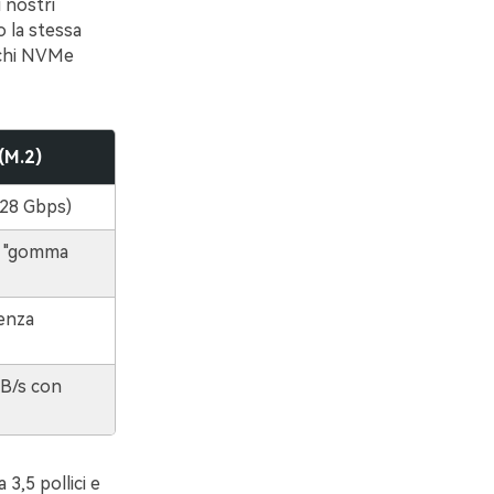
 nostri
o la stessa
ischi NVMe
(M.2)
128 Gbps)
e "gomma
enza
MB/s con
3,5 pollici e