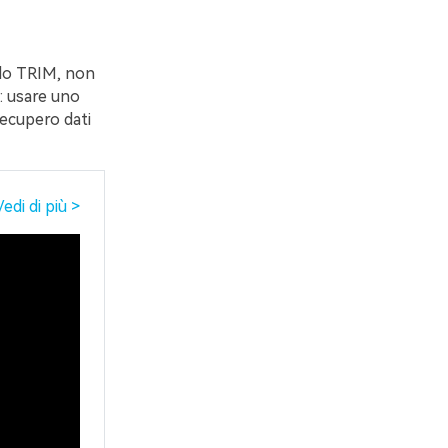
ndo TRIM, non
i: usare uno
recupero dati
Vedi di più >