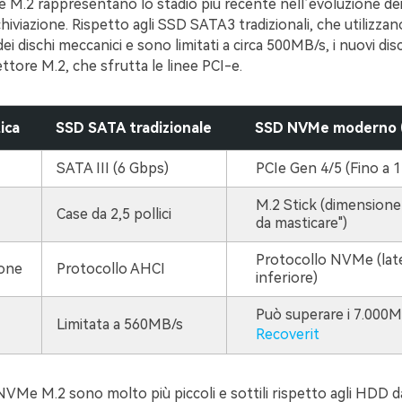
 M.2 rappresentano lo stadio più recente nell’evoluzione dei
chiviazione. Rispetto agli SSD SATA3 tradizionali, che utilizzan
i dischi meccanici e sono limitati a circa 500MB/s, i nuovi d
ttore M.2, che sfrutta le linee PCI-e.
ica
SSD SATA tradizionale
SSD NVMe moderno 
SATA III (6 Gbps)
PCIe Gen 4/5 (Fino a 
M.2 Stick (dimension
Case da 2,5 pollici
da masticare")
Protocollo NVMe (lat
one
Protocollo AHCI
inferiore)
Può superare i 7.000
Limitata a 560MB/s
Recoverit
 NVMe M.2 sono molto più piccoli e sottili rispetto agli HDD da 