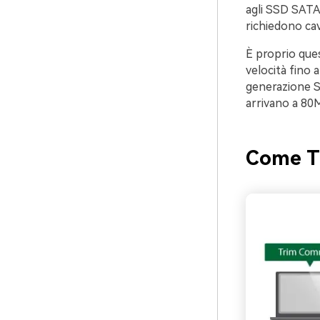
agli SSD SATA 
richiedono cav
È proprio que
velocità fino 
generazione SA
arrivano a 80
Come TR