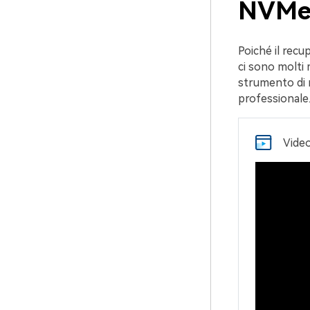
NVM
Poiché il rec
ci sono molti 
strumento di r
professionale
Video