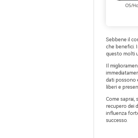
Sebbene il com
che benefici. I
questo molti 
Il migliorament
immediatamente
dati possono e
liberi e presen
Come saprai, sc
recupero dei d
influenza fort
successo.