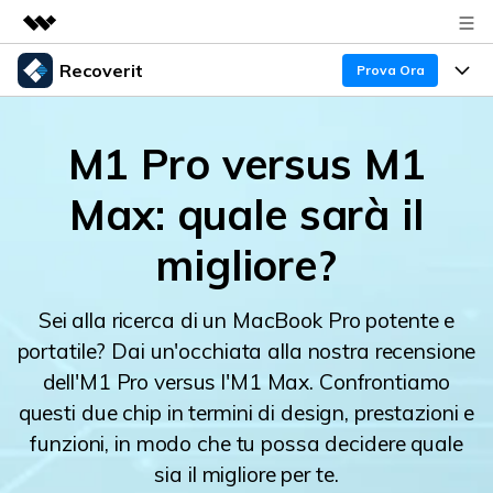
Recoverit
Prodotti in evidenza
Prova Ora
Creatività digitale AIGC
Prodotti
Business
Utilità
M1 Pro versus M1
Panoramica
Recupero Dati
Funzionalità
Chi siamo
Max: quale sarà il
Soluzione
Recover file Media
Backup Dati
Sala stampa
Blog
migliore?
Problemi dei File
Recover Document Files
Negozio
Riparazione Dati
Supporto
Sei alla ricerca di un MacBook Pro potente e
Supporto
Supporto
Problemi del Computer
portatile? Dai un'occhiata alla nostra recensione
Guida
Recover From Devices
dell'M1 Pro versus l'M1 Max. Confrontiamo
Novità
50% OFF!
Problemi del Dispositivo Archiviazione
questi due chip in termini di design, prestazioni e
Controlla tutte le caratteristiche
funzioni, in modo che tu possa decidere quale
Storie
Problemi del Backup
sia il migliore per te.
Accedi
SCARICA ORA