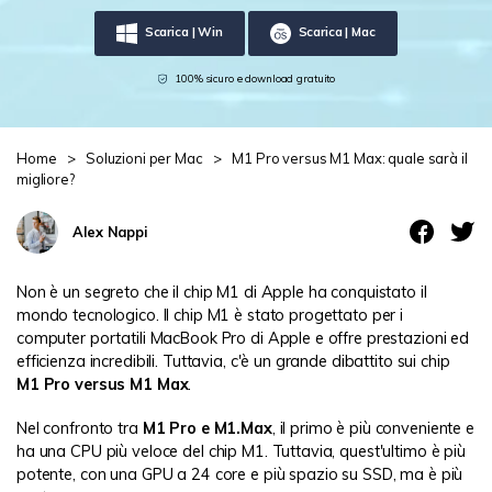
Scarica | Win
Scarica | Mac
Centro di conoscenza
search
100% sicuro e download gratuito
TROVA ALTRE SOLUZIONI
Home
>
Soluzioni per Mac
>
M1 Pro versus M1 Max: quale sarà il
migliore?
Alex Nappi
Non è un segreto che il chip M1 di Apple ha conquistato il
mondo tecnologico. Il chip M1 è stato progettato per i
computer portatili MacBook Pro di Apple e offre prestazioni ed
efficienza incredibili. Tuttavia, c'è un grande dibattito sui chip
M1 Pro versus M1 Max
.
Nel confronto tra
M1 Pro e M1.Max
, il primo è più conveniente e
ha una CPU più veloce del chip M1. Tuttavia, quest'ultimo è più
potente, con una GPU a 24 core e più spazio su SSD, ma è più