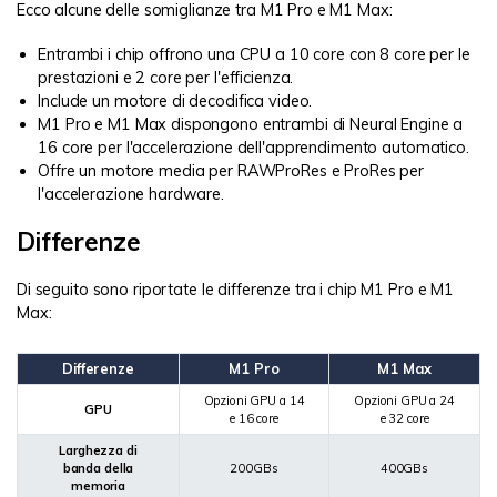
Ecco alcune delle somiglianze tra M1 Pro e M1 Max:
Entrambi i chip offrono una CPU a 10 core con 8 core per le
prestazioni e 2 core per l'efficienza.
Include un motore di decodifica video.
M1 Pro e M1 Max dispongono entrambi di Neural Engine a
16 core per l'accelerazione dell'apprendimento automatico.
Offre un motore media per RAWProRes e ProRes per
l'accelerazione hardware.
Differenze
Di seguito sono riportate le differenze tra i chip M1 Pro e M1
Max:
Differenze
M1 Pro
M1 Max
Opzioni GPU a 14
Opzioni GPU a 24
GPU
e 16 core
e 32 core
Larghezza di
banda della
200GBs
400GBs
memoria