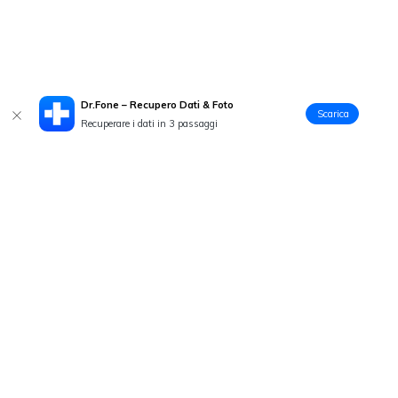
Dr.Fone – Recupero Dati & Foto
Scarica
Recuperare i dati in 3 passaggi
Prodotti Popolari
Wondershare
Esplora AI
Centro di Assistenza