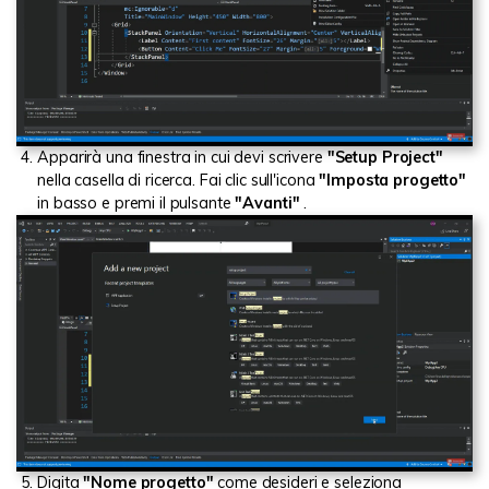
Apparirà una finestra in cui devi scrivere
"Setup Project"
nella casella di ricerca. Fai clic sull'icona
"Imposta progetto"
in basso e premi il pulsante
"Avanti"
.
Digita
"Nome progetto"
come desideri e seleziona