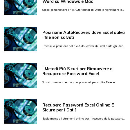
Word su Windows e Mac
Scopri come trovare i file AutoRecover in Word e ripristinare le
bozze su Windows o Mac.
Posizione AutoRecover: dove Excel salva
i file non salvati
Trovare la posizione del file AutoRecover di Excel aiuta gli utenti
a ripristinare versioni non salvate della cartella di lavoro dopo
arresti anomali.
I Metodi Più Sicuri per Rimuovere o
Recuperare Password Excel
Scopri come recuperare una password per un file Excel e
riottenere l'accesso senza danneggiare i dati del foglio di calcolo.
Recupero Password Excel Online: È
Sicuro per i Dati?
Esplorare se gli strumenti online per il recupero delle password
di Excel siano sicuri e come utilizzarli.