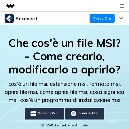
Recoverit
Prodotti in evidenza
Prova Ora
Creatività digitale AIGC
Prodotti
Business
Utilità
Che cos'è un file MSI?
Panoramica
Recupero Dati
Funzionalità
Chi siamo
- Come crearlo,
Soluzione
Recover file Media
Backup Dati
Sala stampa
Blog
modificarlo o aprirlo?
Problemi dei File
Recover Document Files
Negozio
Riparazione Dati
Supporto
cos'è un file msi, estensione msi, formato msi,
Supporto
Supporto
Problemi del Computer
aprire file msi, come aprire file msi, cosa significa
Guida
Recover From Devices
msi, cos'è un programma di installazione msi
Novità
50% OFF!
Problemi del Dispositivo Archiviazione
Controlla tutte le caratteristiche
Scarica | Win
Scarica | Mac
Storie
Problemi del Backup
Accedi
SCARICA ORA
100% sicuro e download gratuito