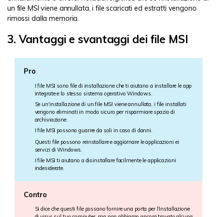
un file MSI viene annullata, i file scaricati ed estratti vengono
rimossi dalla memoria.
3. Vantaggi e svantaggi dei file MSI
Pro
I file MSI sono file di installazione che ti aiutano a installare le app
integrate e lo stesso sistema operativo Windows.
Se un'installazione di un file MSI viene annullata, i file installati
vengono eliminati in modo sicuro per risparmiare spazio di
archiviazione.
I file MSI possono guarire da soli in caso di danni.
Questi file possono reinstallare e aggiornare le applicazioni ei
servizi di Windows.
I file MSI ti aiutano a disinstallare facilmente le applicazioni
indesiderate.
Contro
Si dice che questi file possano fornire una porta per l'installazione
di virus sul tuo computer, ma non abbiamo ancora trovato alcuna