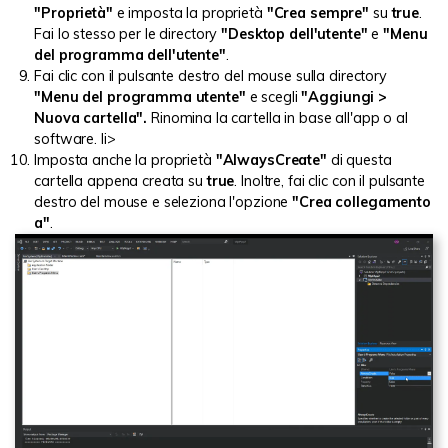
"Proprietà"
e imposta la proprietà
"Crea sempre"
su
true
.
Fai lo stesso per le directory
"Desktop dell'utente"
e
"Menu
del programma dell'utente"
.
Fai clic con il pulsante destro del mouse sulla directory
"Menu del programma utente"
e scegli
"Aggiungi >
Nuova cartella".
Rinomina la cartella in base all'app o al
software. li>
Imposta anche la proprietà
"AlwaysCreate"
di questa
cartella appena creata su
true
. Inoltre, fai clic con il pulsante
destro del mouse e seleziona l'opzione
"Crea collegamento
a"
.