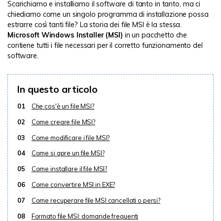
Scarichiamo e installiamo il software di tanto in tanto, ma ci
chiediamo come un singolo programma di installazione possa
estrarre così tanti file? La storia dei file MSI è la stessa.
Microsoft Windows Installer (MSI)
in un pacchetto che
contiene tutti i file necessari per il corretto funzionamento del
software.
In questo articolo
01
Che cos'è un file MSI?
02
Come creare file MSI?
03
Come modificare i file MSI?
04
Come si apre un file MSI?
05
Come installare il file MSI?
06
Come convertire MSI in EXE?
07
Come recuperare file MSI cancellati o persi?
08
Formato file MSI: domande frequenti