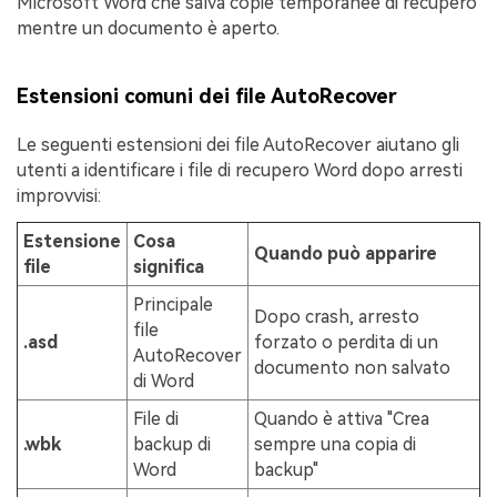
Microsoft Word che salva copie temporanee di recupero
mentre un documento è aperto.
Estensioni comuni dei file AutoRecover
Le seguenti estensioni dei file AutoRecover aiutano gli
utenti a identificare i file di recupero Word dopo arresti
improvvisi:
Estensione
Cosa
Quando può apparire
file
significa
Principale
Dopo crash, arresto
file
.asd
forzato o perdita di un
AutoRecover
documento non salvato
di Word
File di
Quando è attiva "Crea
.wbk
backup di
sempre una copia di
Word
backup"