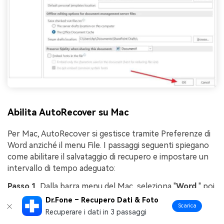
Abilita AutoRecover su Mac
Per Mac, AutoRecover si gestisce tramite Preferenze di
Word anziché il menu File. I passaggi seguenti spiegano
come abilitare il salvataggio di recupero e impostare un
intervallo di tempo adeguato:
Passo 1
. Dalla barra menu del Mac, seleziona "
Word
," poi
apri "
Preferenze
" per accedere al pannello principale
Dr.Fone – Recupero Dati & Foto
Scarica
delle impostazioni di Word.
Recuperare i dati in 3 passaggi