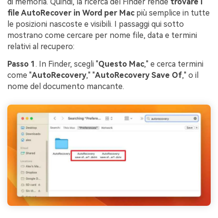
di memoria. Quindi, la ricerca del Finder rende
trovare i
file AutoRecover in Word per Mac
più semplice in tutte
le posizioni nascoste e visibili. I passaggi qui sotto
mostrano come cercare per nome file, data e termini
relativi al recupero:
Passo 1
. In Finder, scegli "
Questo Mac
," e cerca termini
come "
AutoRecovery
," "
AutoRecovery Save Of
," o il
nome del documento mancante.