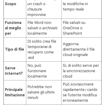
Scopo
un crash o
le modifiche in
chiusure
tempo reale
improvvise
Funziona
File Word non
File salvati su
al meglio
salvati o archiviati
OneDrive o
per
localmente
SharePoint
Di solito crea file
Aggiorna
temporanei di
Tipo di file
direttamente il file
recupero come
cloud originale
.asd
No, può
Sì, di solito serve per
Serve
funzionare
la sincronizzazione
Internet?
localmente
cloud
Può sovrascrivere
Potrebbe non
Principale
rapidamente i cambi
salvare gli ultimi
limitazione
se l'utente modifica
minuti
erroneamente