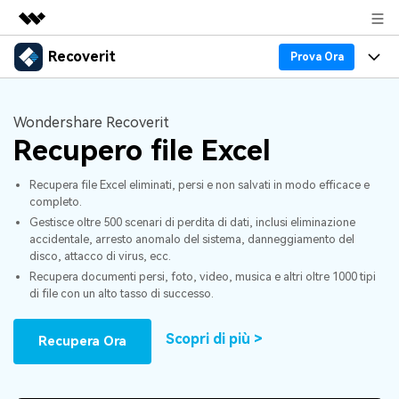
Recoverit
Prodotti in evidenza
Prova Ora
Creatività digitale AIGC
Prodotti
Business
Utilità
Wondershare Recoverit
Panoramica
Recupero Dati
Recupero file Excel
Funzionalità
Chi siamo
Soluzione
Recover file Media
Recupera file Excel eliminati, persi e non salvati in modo efficace e
Backup Dati
Blog
Sala stampa
completo.
Gestisce oltre 500 scenari di perdita di dati, inclusi eliminazione
Problemi dei File
Recover Document Files
Supporto
Negozio
Riparazione Dati
accidentale, arresto anomalo del sistema, danneggiamento del
disco, attacco di virus, ecc.
Supporto
Recupera documenti persi, foto, video, musica e altri oltre 1000 tipi
Problemi del Computer
Guida
Supporto
Recover From Devices
di file con un alto tasso di successo.
Novità
50% OFF!
Problemi del Dispositivo Archiviazione
Scopri di più >
Recupera Ora
Controlla tutte le caratteristiche
Storie
Problemi del Backup
Accedi
SCARICA ORA