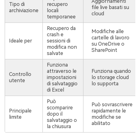
Aggiornamenti
Tipo di
recupero
file live basati su
archiviazione
locali
cloud
temporanee
Recupero da
Modifiche alle
crash e
cartelle di lavoro
Ideale per
sessioni di
su OneDrive o
modifica non
SharePoint
salvate
Funziona
attraverso le
Funziona quando
Controllo
impostazioni
lo storage cloud
utente
di salvataggio
lo supporta
di Excel
Può
Può sovrascrivere
scomparire
Principale
rapidamente le
dopo il
limite
modifiche se
salvataggio o
abilitato
la chiusura