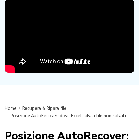
Centro di conoscenza
search
TROVA ALTRE SOLUZIONI
Home
Recupera & Ripara file
Posizione AutoRecover: dove Excel salva i file non salvati
Posizione AutoRecover: