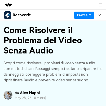
Recoverit
Prodotti in evidenza
Prova Ora
Creatività digitale AIGC
Prodotti
Business
Come Risolvere il
Utilità
Panoramica
Recupero Dati
Problema del Video
Funzionalità
Chi siamo
Soluzione
Senza Audio
Recover file Media
Backup Dati
Blog
Sala stampa
Problemi dei File
Recover Document Files
Supporto
Negozio
Scopri come risolvere i problemi di video senza audio
Riparazione Dati
con metodi chiari. Passaggi semplici aiutano a riparare file
Supporto
Problemi del Computer
Guida
danneggiati, correggere problemi di impostazioni,
Supporto
Recover From Devices
ripristinare l'audio e prevenire video senza suono.
Novità
50% OFF!
Problemi del Dispositivo Archiviazione
Controlla tutte le caratteristiche
Alex Nappi
da
May 28, 26 ·
8 min(s)
Storie
Problemi del Backup
Accedi
SCARICA ORA