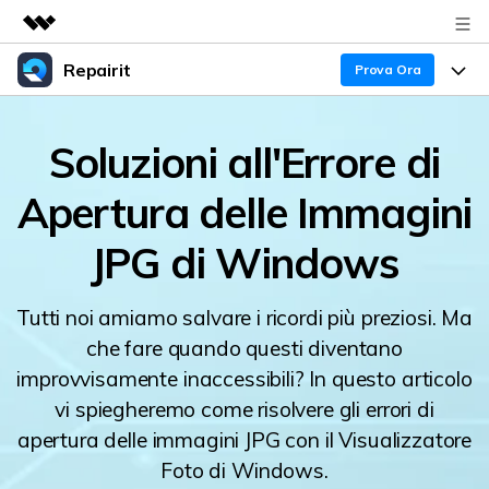
Repairit
Prodotti in evidenza
Prova Ora
Creatività digitale AIGC
Prodotti
Business
Soluzioni all'Errore di
Utilità
Panoramica
Esperti nella Riparazione dei Dati
Guida
Chi siamo
Apertura delle Immagini
Soluzione
Blog
Sala stampa
Caratteristiche Principali
JPG di Windows
Problemi dei File
Negozio
Tendenze
Tutti noi amiamo salvare i ricordi più preziosi. Ma
Problemi del Computer
Supporto
che fare quando questi diventano
30% OFF!
improvvisamente inaccessibili? In questo articolo
Più Argomenti sul Canale YOUTUBE
Problemi del Dispositivo
Supporto
vi spiegheremo come risolvere gli errori di
apertura delle immagini JPG con il Visualizzatore
Supporto
TROVA ALTRE SOLUZIONI
Foto di Windows.
Accedi
SCARICA ORA