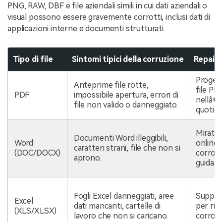
PNG, RAW, DBF e file aziendali simili in cui dati aziendali o
visual possono essere gravemente corrotti, inclusi dati di
applicazioni interne e documenti strutturati.
Tipo di file
Sintomi tipici della corruzione
Repairi
Progett
Anteprime file rotte,
file PD
PDF
impossibile apertura, errori di
nellâ€™
file non valido o danneggiato.
quotidi
Mirato 
Documenti Word illeggibili,
Word
online
caratteri strani, file che non si
(DOC/DOCX)
corrott
aprono.
guidati.
Fogli Excel danneggiati, aree
Support
Excel
dati mancanti, cartelle di
per rip
(XLS/XLSX)
lavoro che non si caricano.
corrotti