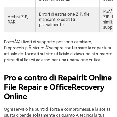
PuÃ² aiu
Errori di estrazione ZIP, file
Archivi ZIP,
ZIP dan
mancanti o estratti
RAR
simili; 
parzialmente.
suppor
PoichÃ© i livelli di supporto possono cambiare,
l'approccio piÃ¹ sicuro Ã¨ sempre confermare la copertura
attuale dei formati sul sito ufficiale di ciascuno strumento
prima di affidarsi ad esso per una riparazione critica.
Pro e contro di Repairit Online
File Repair e OfficeRecovery
Online
Ogni servizio ha punti di forza e compromessi, e la scelta
giusta dipende solitamente da quanto Ã¨ tecnica la tua