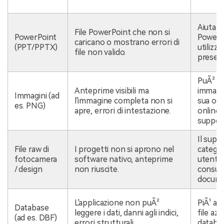
Aiuta a 
File PowerPoint che non si
PowerPoint
PowerP
caricano o mostrano errori di
(PPT/PPTX)
utilizza
file non valido.
present
PuÃ² s
Anteprime visibili ma
immagin
Immagini (ad
l'immagine completa non si
sua off
es. PNG)
apre, errori di intestazione.
online; 
support
Il supp
File raw di
I progetti non si aprono nel
categor
fotocamera
software nativo, anteprime
utenti
/ design
non riuscite.
consult
docume
L'applicazione non puÃ²
PiÃ¹ ad
Database
leggere i dati, danni agli indici,
file az
(ad es. DBF)
errori strutturali.
databa