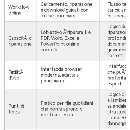
Caricamento, riparazione
Flusso tec
Workflow
e download guidati con
carica, anal
online
indicazioni chiare.
recupera.
Logica di
L'obiettivo Ã¨ riparare file
riparazion
CapacitÃ di
PDF, Word, Excel e
profonda 
riparazione
PowerPoint online
documenti 
corrotti.
gravemen
corrotti.
Interfaccia 
Interfaccia browser
FacilitÃ
che puÃ² e
moderna, adatta ai
d'uso
preferita d
principianti.
esperti.
Logica ori
all'ambien
Pratico per file quotidiani
Punti di
aziendale 
che non si aprono o
forza
strutture di
mostrano errori.
complesse
danneggiat