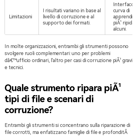
Interfaccia
I risultati variano in base al
curva di
Limitazioni
livello di corruzione e al
apprendim
supporto dei formati.
piÃ¹ ripida
alcuni.
In molte organizzazioni, entrambi gli strumenti possono
svolgere ruoli complementari: uno per problemi
dâ€™ufficio ordinari, l'altro per casi di corruzione piÃ¹ gravi
e tecnici.
Quale strumento ripara piÃ¹
tipi di file e scenari di
corruzione?
Entrambi gli strumenti si concentrano sulla riparazione di
file corrotti, ma enfatizzano famiglie di file e profonditÃ