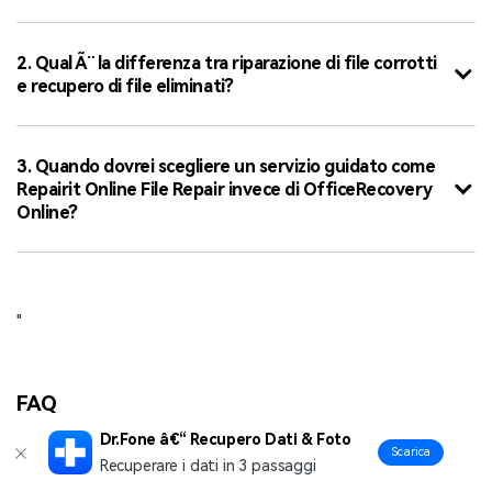
2. Qual Ã¨ la differenza tra riparazione di file corrotti
e recupero di file eliminati?
3. Quando dovrei scegliere un servizio guidato come
Repairit Online File Repair invece di OfficeRecovery
Online?
"
FAQ
Dr.Fone â€“ Recupero Dati & Foto
Scarica
Lorem Ipsum is simply dummy text of the printing
Recuperare i dati in 3 passaggi