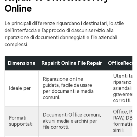
Online
Le principali differenze riguardano i destinatari, lo stile
dell'interfaccia e l'approccio di ciascun servizio alla
riparazione di documenti danneggiati e file aziendali
complessi.
Dimensione
Repairit Online File Repair
OfficeRecov
Utenti tecn
Riparazione online
riparano fi
guidata, facile da usare
Ideale per
aziendali
per documenti e media
gravemen
comuni.
corrotti.
Office, PS
Documenti Office comuni,
Formati
RAW, DBF e
alcuni media e archivi per
supportati
formati azi
file corrotti.
simili.