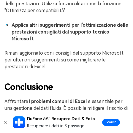
delle prestazioni. Utilizza funzionalità come la funzione
"Ottimizza per compatibilità".
Applica altri suggerimenti per l'ottimizzazione delle
prestazioni consigliati dal supporto tecnico
Microsoft
Rimani aggiornato con i consigli del supporto Microsoft
per ulteriori suggerimenti su come migliorare le
prestazioni di Excel.
Conclusione
Affrontare i
problemi comuni di Excel
è essenziale per
una gestione dei dati fluida. È possibile mitigare il rischio di
danneggiamento dei file Excel implementando misure
Dr.Fone â€“ Recupero Dati & Foto
preventive. Sebbene i metodi di risoluzione dei problemi
Scarica
Recuperare i dati in 3 passaggi
di base abbiano un valore inestimabile, l'incontro con