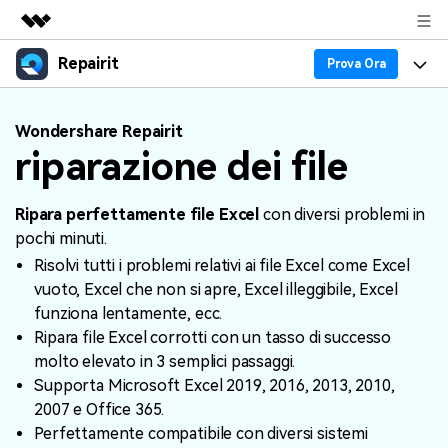
Repairit
Prodotti in evidenza
Prova Ora
CreativitÃ digitale AIGC
Prodotti
Business
Wondershare Repairit
UtilitÃ
riparazione dei file
Panoramica
Esperti nella Riparazione dei Dati
Guida
Chi siamo
Soluzione
Blog
Ripara perfettamente file Excel
con diversi problemi in
Caratteristiche Principali
Sala stampa
pochi minuti.
Problemi dei File
Tendenze
Risolvi tutti i problemi relativi ai file Excel come Excel
Negozio
vuoto, Excel che non si apre, Excel illeggibile, Excel
Problemi del Computer
funziona lentamente, ecc.
30% OFF!
Supporto
Ripara file Excel corrotti con un tasso di successo
PiÃ¹ Argomenti sul Canale YOUTUBE
Problemi del Dispositivo
molto elevato in 3 semplici passaggi.
Supporto
Supporta Microsoft Excel 2019, 2016, 2013, 2010,
2007 e Office 365.
Supporto
TROVA ALTRE SOLUZIONI
Accedi
SCARICA ORA
Perfettamente compatibile con diversi sistemi