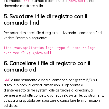
Il comando "
" stampa il contenuto di
e non
cat
/dev/null
dovrebbe mostrare nulla.
5. Svuotare i file di registro con il
comando find
Per poter eliminare i file di registro utilizzando il comando find,
vedere l'esempio seguente:
find /var/application-logs -type f -name "*.log" -
exec tee {} \; </dev/null
6. Cancellare i file di registro con il
comando dd
“
” è uno strumento a riga di comando per gestire l'I/O su
dd
disco in blocchi di grandi dimensioni. È ignorante e
disinteressato ai file system, alle gerarchie di directory, ai
permessi e ad altri concetti avanzati relativi ai file. Lo strumento
utilizza una spatola per spostare o cancellare le informazioni
sul disco.