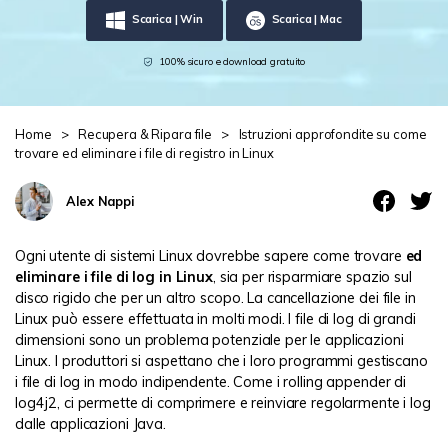
Scarica | Win
Scarica | Mac
Centro di conoscenza
search
100% sicuro e download gratuito
TROVA ALTRE SOLUZIONI
Home
>
Recupera & Ripara file
>
Istruzioni approfondite su come
trovare ed eliminare i file di registro in Linux
Alex Nappi
Ogni utente di sistemi Linux dovrebbe sapere come trovare
ed
eliminare i file di log in Linux
, sia per risparmiare spazio sul
disco rigido che per un altro scopo. La cancellazione dei file in
Linux può essere effettuata in molti modi. I file di log di grandi
dimensioni sono un problema potenziale per le applicazioni
Linux. I produttori si aspettano che i loro programmi gestiscano
i file di log in modo indipendente. Come i rolling appender di
log4j2, ci permette di comprimere e reinviare regolarmente i log
dalle applicazioni Java.