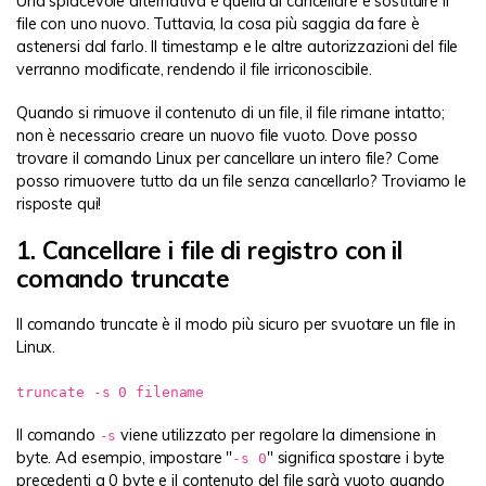
Una spiacevole alternativa è quella di cancellare e sostituire il
file con uno nuovo. Tuttavia, la cosa più saggia da fare è
astenersi dal farlo. Il timestamp e le altre autorizzazioni del file
verranno modificate, rendendo il file irriconoscibile.
Quando si rimuove il contenuto di un file, il file rimane intatto;
non è necessario creare un nuovo file vuoto. Dove posso
trovare il comando Linux per cancellare un intero file? Come
posso rimuovere tutto da un file senza cancellarlo? Troviamo le
risposte qui!
1. Cancellare i file di registro con il
comando truncate
Il comando truncate è il modo più sicuro per svuotare un file in
Linux.
truncate -s 0 filename
Il comando
viene utilizzato per regolare la dimensione in
-s
byte. Ad esempio, impostare "
" significa spostare i byte
-s 0
precedenti a 0 byte e il contenuto del file sarà vuoto quando