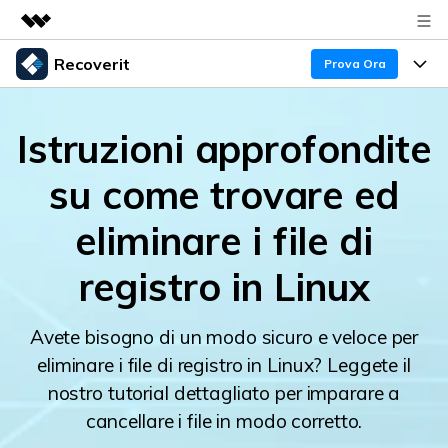
Recoverit
Prodotti in evidenza
Prova Ora
Creatività digitale AIGC
Prodotti
Business
Utilità
Istruzioni approfondite
Panoramica
Recupero Dati
Funzionalità
Chi siamo
su come trovare ed
Soluzione
Recover file Media
Backup Dati
Sala stampa
Blog
eliminare i file di
Problemi dei File
Recover Document Files
Negozio
Riparazione Dati
Supporto
registro in Linux
Supporto
Supporto
Problemi del Computer
Guida
Recover From Devices
Avete bisogno di un modo sicuro e veloce per
eliminare i file di registro in Linux? Leggete il
Novità
50% OFF!
Problemi del Dispositivo Archiviazione
Controlla tutte le caratteristiche
nostro tutorial dettagliato per imparare a
cancellare i file in modo corretto.
Storie
Problemi del Backup
Accedi
SCARICA ORA