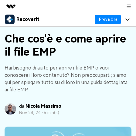
Recoverit
Prodotti in evidenza
Prova Ora
Creatività digitale AIGC
Prodotti
Business
Che cos'è e come aprire
Utilità
Panoramica
Recupero Dati
il file EMP
Funzionalità
Chi siamo
Soluzione
Recover file Media
Backup Dati
Blog
Sala stampa
Hai bisogno di aiuto per aprire i file EMP o vuoi
conoscere il loro contenuto? Non preoccuparti; siamo
Problemi dei File
Recover Document Files
Supporto
Negozio
Riparazione Dati
qui per spiegare tutto su di loro in una guida dettagliata
ai file EMP.
Supporto
Problemi del Computer
Guida
Supporto
Recover From Devices
Nicola Massimo
da
Novità
50% OFF!
Problemi del Dispositivo Archiviazione
Nov 28, 24 ·
6 min(s)
Controlla tutte le caratteristiche
Storie
Problemi del Backup
Accedi
SCARICA ORA