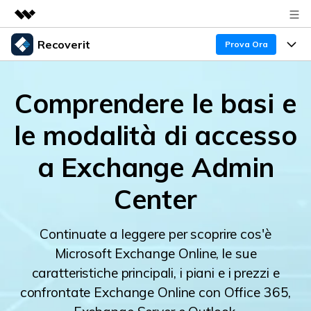
Recoverit
Prodotti in evidenza
Prova Ora
Creatività digitale AIGC
Prodotti
Business
Utilità
Comprendere le basi e
Panoramica
Recupero Dati
Funzionalità
Chi siamo
le modalità di accesso
Soluzione
Recover file Media
Backup Dati
Sala stampa
Blog
a Exchange Admin
Problemi dei File
Recover Document Files
Negozio
Riparazione Dati
Supporto
Center
Supporto
Supporto
Problemi del Computer
Guida
Recover From Devices
Continuate a leggere per scoprire cos'è
Microsoft Exchange Online, le sue
Novità
50% OFF!
Problemi del Dispositivo Archiviazione
Controlla tutte le caratteristiche
caratteristiche principali, i piani e i prezzi e
confrontate Exchange Online con Office 365,
Storie
Problemi del Backup
Accedi
SCARICA ORA