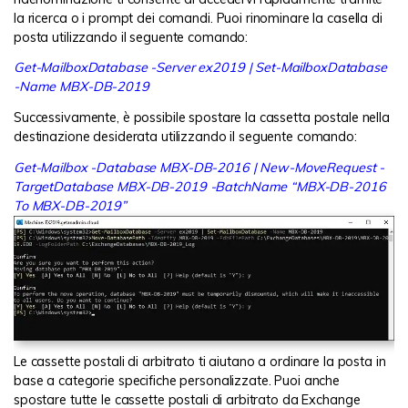
la ricerca o i prompt dei comandi. Puoi rinominare la casella di
posta utilizzando il seguente comando:
Get-MailboxDatabase -Server ex2019 | Set-MailboxDatabase
-Name MBX-DB-2019
Successivamente, è possibile spostare la cassetta postale nella
destinazione desiderata utilizzando il seguente comando:
Get-Mailbox -Database MBX-DB-2016 | New-MoveRequest -
TargetDatabase MBX-DB-2019 -BatchName “MBX-DB-2016
To MBX-DB-2019”
Le cassette postali di arbitrato ti aiutano a ordinare la posta in
base a categorie specifiche personalizzate. Puoi anche
spostare tutte le cassette postali di arbitrato da Exchange