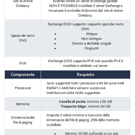
Sito di Active
essendo anche un server di catalogo globale.
Directory
NON È POSSIBILE installare il server Exchange e
rimuovere il controller di dominio dal sito di Active
Directory.
Exchange 2019 supporta i seguenti spazi dei nomi
DNS:
Attigua
Spazio dei nomi
Non contiguo
DNS
Domini a etichetta singola
Disgiunti
Exchange 2019 supporta IPv6 solo quando IPv4 è
IPv6
installato e abilitato sul server.
Componente
Requisito
Sono supportati tutti i processori a 64 bit come Intel
Processore
EM64T o AMD64 e versioni successive
Intel Itanium IA64 NON supportato
Casella di posta:
minimo 128 GB
Memoria
Trasporto Edge:
minimo 64 GB
Imposta il valore minimo e massimo della
Dimensione del
dimensione del file di paging: 25% della memoria
file di paging
installata
Minimo 30 GB sull'unità in cui stai