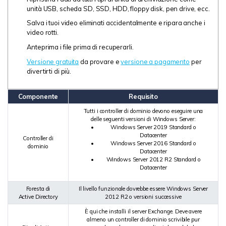
unità USB, scheda SD, SSD, HDD, floppy disk, pen drive, ecc.
Salva i tuoi video eliminati accidentalmente e ripara anche i
video rotti.
Anteprima i file prima di recuperarli.
Versione gratuita
da provare e
versione a pagamento
per
divertirti di più.
Componente
Requisito
Tutti i controller di dominio devono eseguire una
delle seguenti versioni di Windows Server:
Windows Server 2019 Standard o
Datacenter
Controller di
Windows Server 2016 Standard o
dominio
Datacenter
Windows Server 2012 R2 Standard o
Datacenter
Foresta di
Il livello funzionale dovrebbe essere Windows Server
Active Directory
2012 R2 o versioni successive
È qui che installi il server Exchange. Deve avere
almeno un controller di dominio scrivibile pur