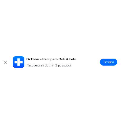
Dr.Fone – Recupero Dati & Foto
Scarica
Recuperare i dati in 3 passaggi
Prodotti Popolari
Wondershare
Esplora AI