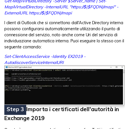
Get-MapiVirtualDirectory -Server $Server_name | Set-
MapiVirtualDirectory -InternalURL "https://$($FQDN)/mapi" -
ExternalURL https://$($FQDN)/mapi
I client di Outlook che si connettono dall'Active Directory interna
possono configurarsi automaticamente utilizzando il punto di
connessione del servizio, noto anche come Uri del servizio di
individuazione automatica interna. Puoi eseguire lo stesso con il
seguente comando:
Set-ClientAccessService -Identity EX2019 -
AutodiscoverServiceInternalURI
Step 3
Importa i certificati dell'autorità in
Exchange 2019