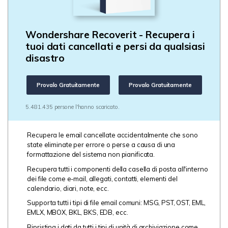
Wondershare Recoverit - Recupera i
tuoi dati cancellati e persi da qualsiasi
disastro
Provalo Gratuitamente
Provalo Gratuitamente
5.481.435 persone l'hanno scaricato.
Recupera le email cancellate accidentalmente che sono
state eliminate per errore o perse a causa di una
formattazione del sistema non pianificata.
Recupera tutti i componenti della casella di posta all'interno
dei file come e-mail, allegati, contatti, elementi del
calendario, diari, note, ecc.
Supporta tutti i tipi di file email comuni: MSG, PST, OST, EML,
EMLX, MBOX,
BKL, BKS, EDB,
ecc.
Ripristina i dati da tutti i tipi di unità di archiviazione come