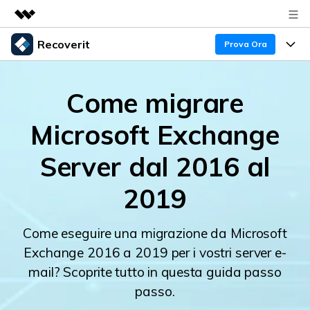
Recoverit
Prodotti in evidenza
Prova Ora
Creatività digitale AIGC
Prodotti
Business
Utilità
Come migrare
Panoramica
Recupero Dati
Funzionalità
Chi siamo
Microsoft Exchange
Soluzione
Recover file Media
Backup Dati
Sala stampa
Blog
Server dal 2016 al
Problemi dei File
Recover Document Files
Negozio
Riparazione Dati
Supporto
2019
Supporto
Supporto
Problemi del Computer
Guida
Recover From Devices
Come eseguire una migrazione da Microsoft
Exchange 2016 a 2019 per i vostri server e-
Novità
50% OFF!
Problemi del Dispositivo Archiviazione
Controlla tutte le caratteristiche
mail? Scoprite tutto in questa guida passo
passo.
Storie
Problemi del Backup
Accedi
SCARICA ORA