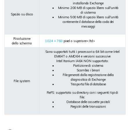
installando Exchange
Minimo 200 MB di spazio libero sull'unità
di sistema
Spazio su disco
Minimo 500 MB di spazio libero sull'unità
contenente il database della coda dei
messaggi
Risoluzione
1024 × 768
pixel o superiore< /td>
dello schermo
Sono supportati tutti i processori a 64 bit come Intel
EM64T o AMD64 e versioni successive
Intel Itanium IA64 NON supportato:
Partizione di sistema
Scambia i binari
File generati dalla registrazione della
diagnostica di Exchange
File system
Trasporta file di database
ReFS: supportato su directory con i seguenti tipi di
file:
Database delle cassette postali
Registri delle transazioni