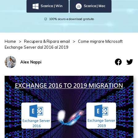
Scarica | Win
Scarica | Mac
Centro di conoscenza
search
100% sicuro e download gratuito
TROVA ALTRE SOLUZIONI
Home
>
Recupera & Ripara email
>
Come migrare Microsoft
Exchange Server dal 2016 al 2019
Alex Nappi