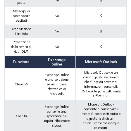
No
Sì
posto
Messaggi di
posta vocale
No
Sì
ospitati
Archiviazione
No
Sì
illimitata
Prevenzione
della perdita di
No
Sì
dati (DLP)
Exchange
Funzione
Microsoft Outlook
online
Microsoft Outlook è un
Exchange Online
client di posta elettronica
è una soluzione
che funge da gestore di
Che cos'è
server di posta
informazioni personali.
elettronica di
Outlook fa parte della suite
Microsoft.
Office 365.
Microsoft Outlook
Exchange Online
consente di conservare i
consente una
record di posta elettronica e
Cosa fa
spedizione più
la gestione di sistemi
rapida, efficiente e
cruciali come messaggi e
sicura.
calendari.