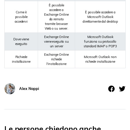
È possibile
accedere a
Come è
È possibile accedere a
Exchange Online
possibile
Microsoft Outlook
da remoto
accedervi
direttamente dal desktop
tramite browser
Web o su server.
Exchange Online
Microsoft Outlook
Dove viene
viene eseguito su
funziona su protocollo
eseguito
un server
standard IMAP o POP3
Exchange Online
Richiede
Microsoft Outlook non
richiede
installazione
richiede installazione
l'installazione
Alex Nappi
Le persone chiedono anche