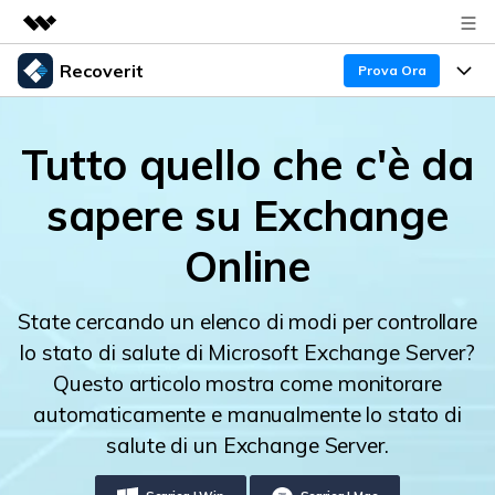
Recoverit
Prodotti in evidenza
Prova Ora
Creatività digitale AIGC
Prodotti
Business
Utilità
Tutto quello che c'è da
Panoramica
Recupero Dati
Funzionalità
Chi siamo
sapere su Exchange
Soluzione
Recover file Media
Backup Dati
Sala stampa
Blog
Online
Problemi dei File
Recover Document Files
Negozio
Riparazione Dati
Supporto
State cercando un elenco di modi per controllare
Supporto
Supporto
Problemi del Computer
lo stato di salute di Microsoft Exchange Server?
Guida
Recover From Devices
Questo articolo mostra come monitorare
Novità
50% OFF!
Problemi del Dispositivo Archiviazione
automaticamente e manualmente lo stato di
Controlla tutte le caratteristiche
salute di un Exchange Server.
Storie
Problemi del Backup
Accedi
SCARICA ORA