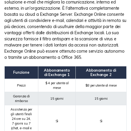
soluzione e-mail che migliora la comunicazione, interna ed
esterna, in un'organizzazione. È l'alternativa completamente
basata su cloud a Exchange Server. Exchange Online consente
agli utenti di condividere e-mail, calendari e attività in remoto su
più decices, consentendo di usufruire della maggior parte dei
vantaggi offerti dalle distribuzioni di Exchange locali. La sua
sicurezza fornisce il filtro antispam e la scansione di virus e
malware per tenere i dati lontani da accessi non autorizzati.
Exchange Online può essere ottenuto come servizio autonomo
o tramite un abbonamento a Office 365.
Abbonamento
Abbonamento di
Funzione
di Exchange 1
Exchange 2
$ 4 per utente al
Prezzi
$8 per utente al mese
mese
Garanzia di
15 giorni
15 giorni
rimborso
Assistenza per
gli utenti finali
24 ore su 24,
Sì
Sì
7 giorni su 7
(chat, e-mail e