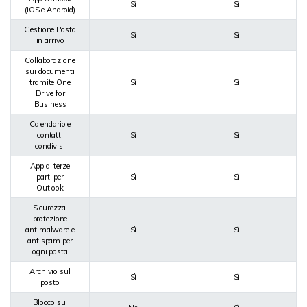
Sì
Sì
(iOS e Android)
Gestione Posta
Sì
Sì
in arrivo
Collaborazione
sui documenti
tramite One
Sì
Sì
Drive for
Business
Calendario e
contatti
Sì
Sì
condivisi
App di terze
parti per
Sì
Sì
Outlook
Sicurezza:
protezione
antimalware e
Sì
Sì
antispam per
ogni posta
Archivio sul
Sì
Sì
posto
Blocco sul