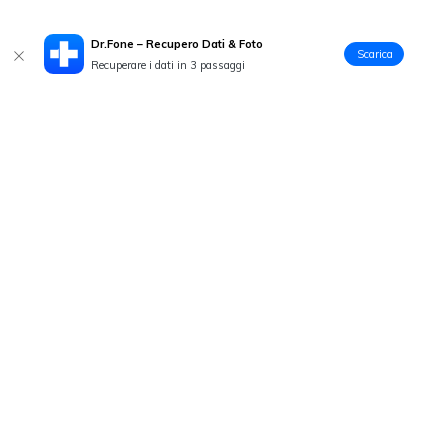
Dr.Fone – Recupero Dati & Foto
Scarica
Recuperare i dati in 3 passaggi
Prodotti Popolari
Wondershare
Esplora AI
Centro di Assistenza