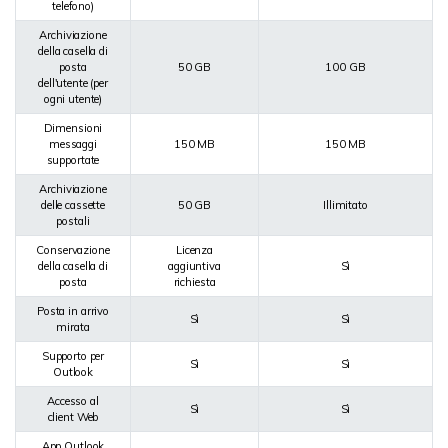
telefono)
Archiviazione
della casella di
posta
50 GB
100 GB
dell'utente (per
ogni utente)
Dimensioni
messaggi
150 MB
150 MB
supportate
Archiviazione
delle cassette
50 GB
Illimitato
postali
Conservazione
Licenza
della casella di
aggiuntiva
Sì
posta
richiesta
Posta in arrivo
Sì
Sì
mirata
Supporto per
Sì
Sì
Outlook
Accesso al
Sì
Sì
client Web
App Outlook