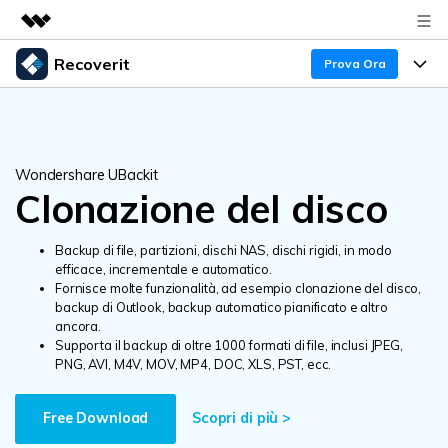
Recoverit
Prodotti in evidenza
Prova Ora
Creatività digitale AIGC
Prodotti
Business
Utilità
Panoramica
Recupero Dati
Funzionalità
Chi siamo
Wondershare UBackit
Soluzione
Clonazione del disco
Recover file Media
Backup Dati
Sala stampa
Blog
Backup di file, partizioni, dischi NAS, dischi rigidi, in modo
Problemi dei File
Recover Document Files
Negozio
Riparazione Dati
Supporto
efficace, incrementale e automatico.
Fornisce molte funzionalità, ad esempio clonazione del disco,
backup di Outlook, backup automatico pianificato e altro
Supporto
Supporto
Problemi del Computer
Guida
Recover From Devices
ancora.
Supporta il backup di oltre 1000 formati di file, inclusi JPEG,
PNG, AVI, M4V, MOV, MP4, DOC, XLS, PST, ecc.
Novità
50% OFF!
Problemi del Dispositivo Archiviazione
Controlla tutte le caratteristiche
Scopri di più >
Free Download
Storie
Problemi del Backup
Accedi
SCARICA ORA