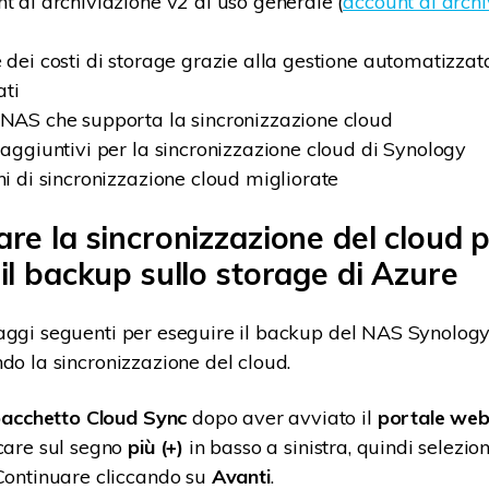
t di archiviazione v2 di uso generale (
account di archi
dei costi di storage grazie alla gestione automatizzata
ati
NAS che supporta la sincronizzazione cloud
 aggiuntivi per la sincronizzazione cloud di Synology
ni di sincronizzazione cloud migliorate
re la sincronizzazione del cloud 
il backup sullo storage di Azure
aggi seguenti per eseguire il backup del NAS Synology 
ndo la sincronizzazione del cloud.
acchetto Cloud Sync
dopo aver avviato il
portale web
ccare sul segno
più (+)
in basso a sinistra, quindi selezi
 Continuare cliccando su
Avanti
.