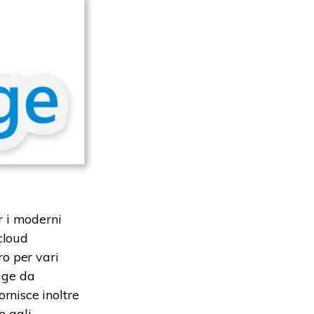
r i moderni
cloud
o per vari
rage da
rnisce inoltre
e agli