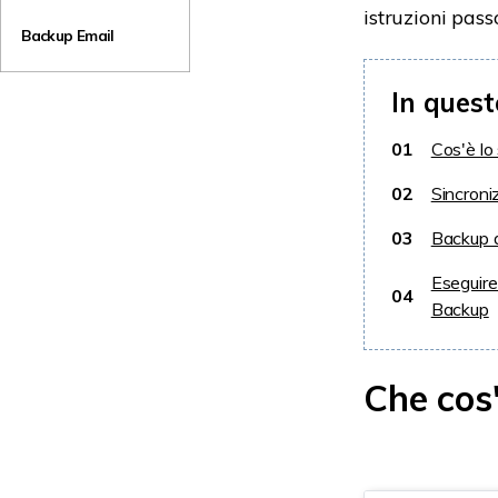
c'è da sapere su
istruzioni pass
QNAP Qsync
Backup Email
In quest
01
Cos'è lo
02
Sincroni
03
Backup d
Eseguire
04
Backup
Che cos