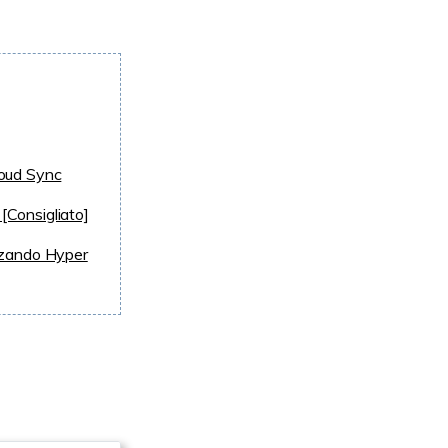
loud Sync
[Consigliato]
zzando Hyper