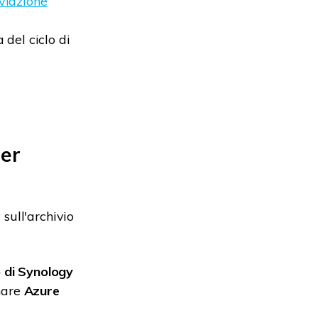
viazione
 del ciclo di
per
sull'archivio
 di Synology
onare
Azure