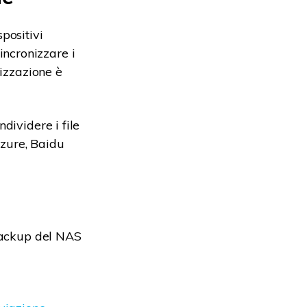
positivi
incronizzare i
nizzazione è
dividere i file
Azure, Baidu
 backup del NAS