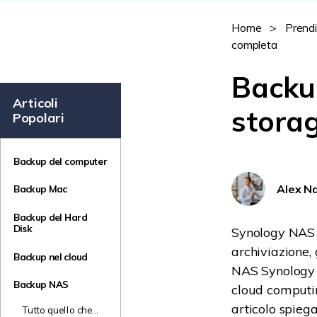
Home
>
Prendi
completa
Backu
Articoli
storag
Popolari
Backup del computer
Alex N
Backup Mac
Backup del Hard
Disk
Synology NAS è
archiviazione, 
Backup nel cloud
NAS Synology è
Backup NAS
cloud computing
articolo spieg
Tutto quello che