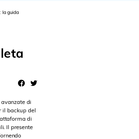
 la guida
leta
i avanzate di
r il backup del
iattaforma di
i. Il presente
 fornendo