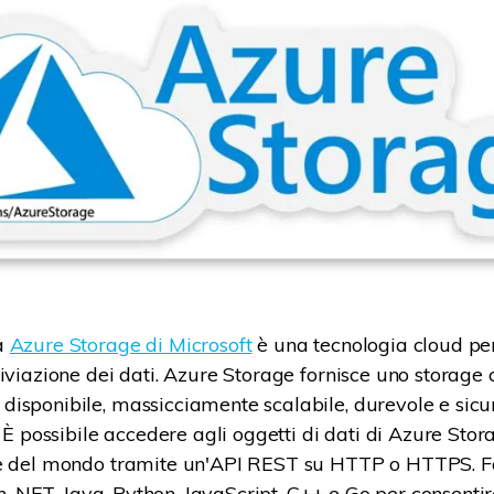
a
Azure Storage di Microsoft
è una tecnologia cloud pe
hiviazione dei dati. Azure Storage fornisce uno storage 
isponibile, massicciamente scalabile, durevole e sicur
. È possibile accedere agli oggetti di dati di Azure Sto
e del mondo tramite un'API REST su HTTP o HTTPS. Fo
 in .NET, Java, Python, JavaScript, C++ e Go per consentir