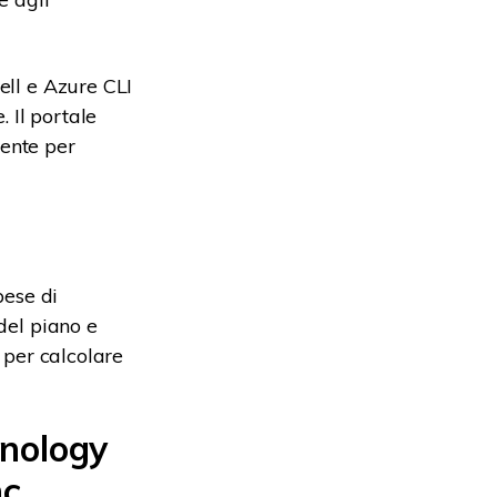
ell e Azure CLI
. Il portale
tente per
pese di
 del piano e
 per calcolare
ynology
nc