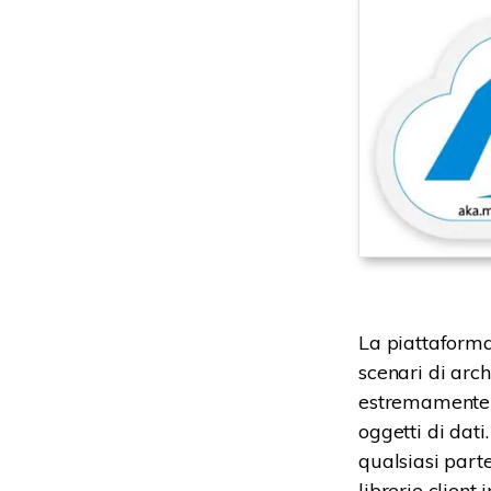
La piattaform
scenari di arc
estremamente d
oggetti di dati
qualsiasi part
librerie client