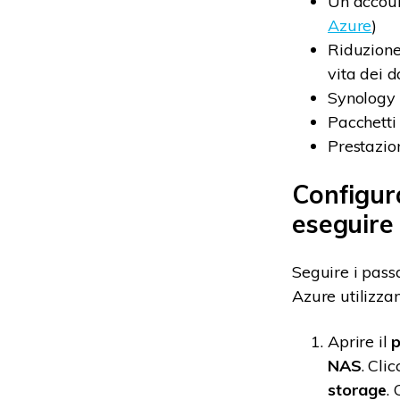
Un accoun
Azure
)
Riduzione 
vita dei d
Synology 
Pacchetti
Prestazio
Configura
eseguire 
Seguire i pass
Azure utilizza
Aprire il
p
NAS
. Cli
storage
.