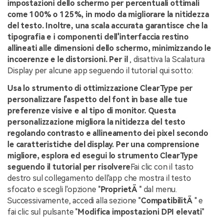
impostazioni dello schermo per percentuali ottimali
come 100% o 125%, in modo da migliorare la nitidezza
del testo. Inoltre, una scala accurata garantisce che la
tipografia e i componenti dell'interfaccia restino
allineati alle dimensioni dello schermo, minimizzando le
incoerenze e le distorsioni. Per il
, disattiva la Scalatura
Display per alcune app seguendo il tutorial qui sotto:
Usa lo strumento di ottimizzazione ClearType per
personalizzare l'aspetto del font in base alle tue
preferenze visive e al tipo di monitor. Questa
personalizzazione migliora la nitidezza del testo
regolando contrasto e allineamento dei pixel secondo
le caratteristiche del display. Per una comprensione
migliore, esplora ed esegui lo strumento ClearType
seguendo il tutorial per risolvere
Fai clic con il tasto
destro sul collegamento dell'app che mostra il testo
sfocato e scegli l'opzione "
ProprietÃ
" dal menu.
Successivamente, accedi alla sezione "
CompatibilitÃ
" e
fai clic sul pulsante "
Modifica impostazioni DPI elevati
"