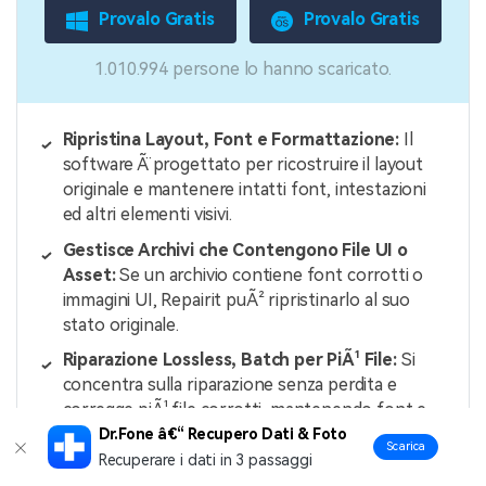
Provalo Gratis
Provalo Gratis
1.010.994 persone lo hanno scaricato.
Ripristina Layout, Font e Formattazione:
Il
software Ã¨ progettato per ricostruire il layout
originale e mantenere intatti font, intestazioni
ed altri elementi visivi.
Gestisce Archivi che Contengono File UI o
Asset:
Se un archivio contiene font corrotti o
immagini UI, Repairit puÃ² ripristinarlo al suo
stato originale.
Riparazione Lossless, Batch per PiÃ¹ File:
Si
concentra sulla riparazione senza perdita e
corregge piÃ¹ file corrotti, mantenendo font e
qualitÃ originali.
Dr.Fone â€“ Recupero Dati & Foto
Scarica
Recuperare i dati in 3 passaggi