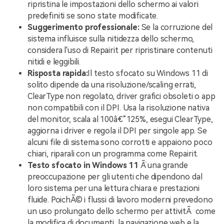
ripristina le impostazioni dello schermo ai valori
predefiniti se sono state modificate.
Suggerimento professionale:
Se la corruzione del
sistema influisce sulla nitidezza dello schermo,
considera l'uso di Repairit per ripristinare contenuti
nitidi e leggibili.
Risposta rapida:
Il testo sfocato su Windows 11 di
solito dipende da una risoluzione/scaling errati,
ClearType non regolato, driver grafici obsoleti o app
non compatibili con il DPI.
Usa la risoluzione nativa
del monitor, scala al 100â€“125%, esegui ClearType,
aggiorna i driver e regola il DPI per singole app. Se
alcuni file di sistema sono corrotti e appaiono poco
chiari, riparali con un programma come Repairit.
Testo sfocato in Windows 11
Ã¨ una grande
preoccupazione per gli utenti che dipendono dal
loro sistema per una lettura chiara e prestazioni
fluide. PoichÃ© i flussi di lavoro moderni prevedono
un uso prolungato dello schermo per attivitÃ come
la modifica di documenti, la navigazione web e la