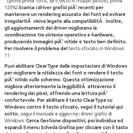
" (prova prima 100%; se il testo Ã¨ troppo piccolo, prova
125%).
Scarica i driver grafici piÃ¹ recenti per
mantenere un rendering accurato dei font ed evitare
irregolaritÃ visive legate alla compatibilitÃ . Inoltre,
gli aggiornamenti dei driver migliorano la
coordinazione tra sistema operativo e hardware,
producendo immagini piÃ¹ nitide e testo ben definito.
Per risolvere il problema del
testo sfocato in Windows
11
Puoi abilitare ClearType dalle impostazioni di Windows
per migliorare la nitidezza dei font e rendere il testo
piÃ¹ nitido sullo schermo. Questa ottimizzazione
migliora ulteriormente la leggibilitÃ attraverso il
rendering dei pixel, offrendo una lettura piÃ¹
confortevole. Per abilitare il testo ClearType su
Windows contro il testo sfocato, segui il tutorial qui
sotto:
, segui il manuale e aggiorna i driver grafici di
Windows:
Cerca Gestione dispositivi, poi individua ed
espandi il menu Scheda Grafica per cliccare con il tasto