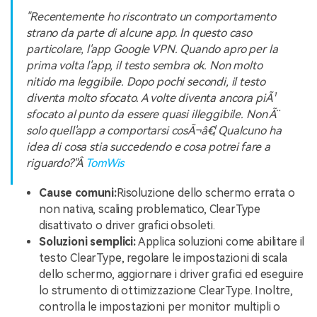
"Recentemente ho riscontrato un comportamento
strano da parte di alcune app. In questo caso
particolare, l'app Google VPN. Quando apro per la
prima volta l'app, il testo sembra ok. Non molto
nitido ma leggibile. Dopo pochi secondi, il testo
diventa molto sfocato. A volte diventa ancora piÃ¹
sfocato al punto da essere quasi illeggibile. Non Ã¨
solo quell'app a comportarsi cosÃ¬â€¦ Qualcuno ha
idea di cosa stia succedendo e cosa potrei fare a
riguardo?"Â
TomWis
Cause comuni:
Risoluzione dello schermo errata o
non nativa, scaling problematico, ClearType
disattivato o driver grafici obsoleti.
Soluzioni semplici:
Applica soluzioni come abilitare il
testo ClearType, regolare le impostazioni di scala
dello schermo, aggiornare i driver grafici ed eseguire
lo strumento di ottimizzazione ClearType. Inoltre,
controlla le impostazioni per monitor multipli o