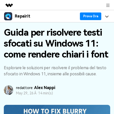
Repairit
Prodotti in evidenza
Prova Ora
CreativitÃ digitale AIGC
Prodotti
Business
Guida per risolvere testi
UtilitÃ
Panoramica
sfocati su Windows 11:
Esperti nella Riparazione dei Dati
Guida
Chi siamo
Soluzione
come rendere chiari i font
Blog
Caratteristiche Principali
Sala stampa
Problemi dei File
Tendenze
Negozio
Esplorare le soluzioni per risolvere il problema del testo
sfocato in Windows 11, insieme alle possibili cause.
Problemi del Computer
30% OFF!
Supporto
Alex Nappi
redattore:
PiÃ¹ Argomenti sul Canale YOUTUBE
Problemi del Dispositivo
Supporto
May 29, 26 Â·
14 min(s)
Supporto
TROVA ALTRE SOLUZIONI
Accedi
SCARICA ORA