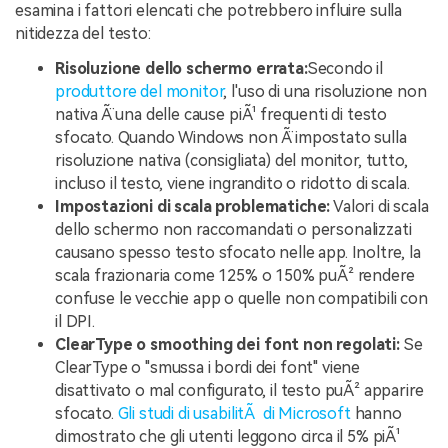
esamina i fattori elencati che potrebbero influire sulla
nitidezza del testo:
Risoluzione dello schermo errata:
Secondo il
produttore del monitor
, l'uso di una risoluzione non
nativa Ã¨ una delle cause piÃ¹ frequenti di testo
sfocato. Quando Windows non Ã¨ impostato sulla
risoluzione nativa (consigliata) del monitor, tutto,
incluso il testo, viene ingrandito o ridotto di scala.
Impostazioni di scala problematiche:
Valori di scala
dello schermo non raccomandati o personalizzati
causano spesso testo sfocato nelle app. Inoltre, la
scala frazionaria come 125% o 150% puÃ² rendere
confuse le vecchie app o quelle non compatibili con
il DPI.
ClearType o smoothing dei font non regolati:
Se
ClearType o "smussa i bordi dei font" viene
disattivato o mal configurato, il testo puÃ² apparire
sfocato.
Gli studi di usabilitÃ di Microsoft
hanno
dimostrato che gli utenti leggono circa il 5% piÃ¹