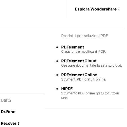
Esplora Wondershare
 per diagrammi e grafica
Prodotti per soluzioni PDF
Max
PDFelement
 semplice di diagrammi.
Creazione e modifica di PDF.
ind
PDFelement Cloud
tali collaborative.
Gestione documentale basata su cloud.
PDFelement Online
Strumenti PDF gratuiti online.
HiPDF
Strumento PDF online gratuito tutto in
uno.
Utilità
Dr.Fone
Recoverit