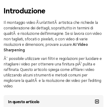
NovitÃ
Introduzione
search
Storie
Il montaggio video Ã¨ un'attivitÃ artistica che richiede la
considerazione dei dettagli, soprattutto in termini di
qualitÃ e risoluzione dell'immagine. Se si lavora con video
non tagliati, sfocati o pixelati, o con video di varie
risoluzioni e dimensioni, provare a usare
AI Video
Sharpening
.
Ãˆ possibile utilizzare vari filtri e regolazioni per lucidare e
ritagliare i video per ottenere una finitura piÃ¹ pulita e
raffinata. Questo articolo spiega come affilare i video
utilizzando alcuni strumenti e metodi comuni per
migliorare la qualitÃ e la risoluzione dei video per l'editing
video.
In questo articolo