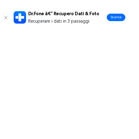
Dr.Fone â€“ Recupero Dati & Foto
Scarica
Recuperare i dati in 3 passaggi
Prodotti Popolari
Wondershare
Esplora AI
Centro di Assistenza