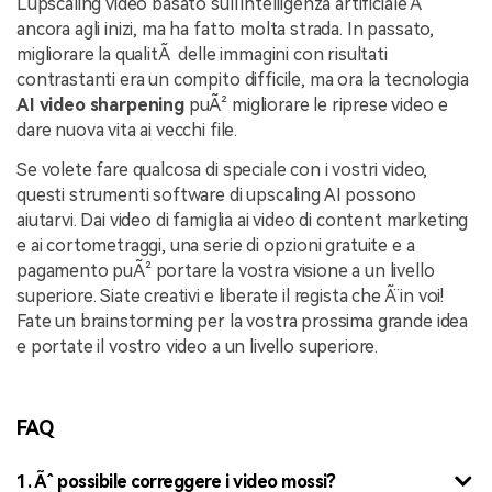
L'upscaling video basato sull'intelligenza artificiale Ã¨
ancora agli inizi, ma ha fatto molta strada. In passato,
migliorare la qualitÃ delle immagini con risultati
contrastanti era un compito difficile, ma ora la tecnologia
AI video sharpening
puÃ² migliorare le riprese video e
dare nuova vita ai vecchi file.
Se volete fare qualcosa di speciale con i vostri video,
questi strumenti software di upscaling AI possono
aiutarvi. Dai video di famiglia ai video di content marketing
e ai cortometraggi, una serie di opzioni gratuite e a
pagamento puÃ² portare la vostra visione a un livello
superiore. Siate creativi e liberate il regista che Ã¨ in voi!
Fate un brainstorming per la vostra prossima grande idea
e portate il vostro video a un livello superiore.
FAQ
1. Ãˆ possibile correggere i video mossi?