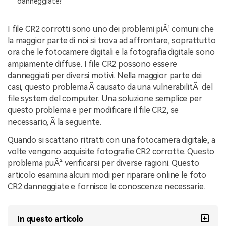
danneggiate?
NovitÃ
search
I file CR2 corrotti sono uno dei problemi piÃ¹ comuni che
Storie
la maggior parte di noi si trova ad affrontare, soprattutto
ora che le fotocamere digitali e la fotografia digitale sono
ampiamente diffuse. I file CR2 possono essere
danneggiati per diversi motivi. Nella maggior parte dei
casi, questo problema Ã¨ causato da una vulnerabilitÃ del
file system del computer. Una soluzione semplice per
questo problema e per modificare il file CR2, se
necessario, Ã¨ la seguente.
Quando si scattano ritratti con una fotocamera digitale, a
volte vengono acquisite fotografie CR2 corrotte. Questo
problema puÃ² verificarsi per diverse ragioni. Questo
articolo esamina alcuni modi per riparare online le foto
CR2 danneggiate e fornisce le conoscenze necessarie.
In questo articolo