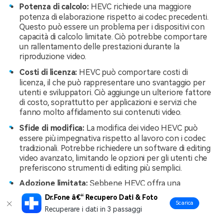
Potenza di calcolo:
HEVC richiede una maggiore
potenza di elaborazione rispetto ai codec precedenti.
Questo può essere un problema per i dispositivi con
capacità di calcolo limitate. Ciò potrebbe comportare
un rallentamento delle prestazioni durante la
riproduzione video.
Costi di licenza:
HEVC può comportare costi di
licenza, il che può rappresentare uno svantaggio per
utenti e sviluppatori. Ciò aggiunge un ulteriore fattore
di costo, soprattutto per applicazioni e servizi che
fanno molto affidamento sui contenuti video.
Sfide di modifica:
La modifica dei video HEVC può
essere più impegnativa rispetto al lavoro con i codec
tradizionali. Potrebbe richiedere un software di editing
video avanzato, limitando le opzioni per gli utenti che
preferiscono strumenti di editing più semplici.
Adozione limitata:
Sebbene HEVC offra una
compressione superiore, la sua adozione non è
Dr.Fone â€“ Recupero Dati & Foto
universale. Alcune piattaforme, dispositivi o servizi
Scarica
Recuperare i dati in 3 passaggi
potrebbero non supportare completamente HEVC.