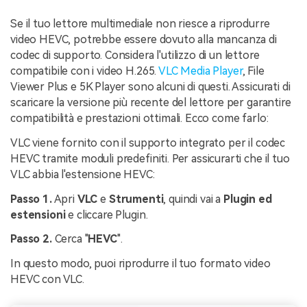
Se il tuo lettore multimediale non riesce a riprodurre
video HEVC, potrebbe essere dovuto alla mancanza di
codec di supporto. Considera l'utilizzo di un lettore
compatibile con i video H.265.
VLC Media Player
, File
Viewer Plus e 5K Player sono alcuni di questi. Assicurati di
scaricare la versione più recente del lettore per garantire
compatibilità e prestazioni ottimali. Ecco come farlo:
VLC viene fornito con il supporto integrato per il codec
HEVC tramite moduli predefiniti. Per assicurarti che il tuo
VLC abbia l'estensione HEVC:
Passo 1.
Apri
VLC
e
Strumenti
, quindi vai a
Plugin
ed
estensioni
e cliccare Plugin.
Passo 2.
Cerca "
HEVC
".
In questo modo, puoi riprodurre il tuo formato video
HEVC con VLC.