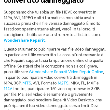
convertito danneggiato
Supponiamo che tu abbia un file HEVC convertito in
MP4, AVI, MPEG e altri formati ma non abbia avuto
successo prima che il file venisse danneggiato. È molto
fastidioso sperimentarne alcuni, vero? In tal caso, ti
consigliamo di utilizzare uno strumento affidabile come
Wondershare Repairit
.
Questo strumento può riparare vari file video danneggiati,
in particolare il file convertito. La cosa più interessante è
che Repairit supporta sia la riparazione online che quella
offline. Se ritieni che la corruzione non sia così grave,
puoi utilizzare
Wondershare Repairit Video Repair Online
,
in quanto può riparare video convertiti danneggiati in
MP4, 3GP,
MTS
, AVI, Formato
M2TS
, MKV, FL, MXF e
M4V
. Inoltre, può riparare 150 video ogni mese in 3 GB
per file. Ma, se il video è seriamente o gravemente
danneggiato, puoi scegliere Repairit Video Desktop, che
può riparare il tuo video danneggiato senza limiti. Devi