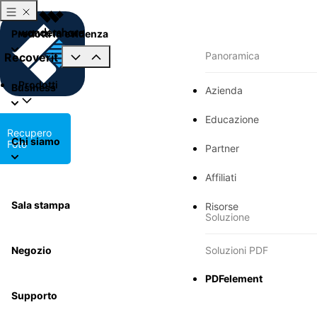
Prodotti in evidenza
Panoramica
Recoverit
Prodotti
Business
Azienda
Educazione
Recupero
Chi siamo
Foto
Partner
Affiliati
Sala stampa
Risorse
Soluzione
Negozio
Soluzioni PDF
PDFelement
Supporto