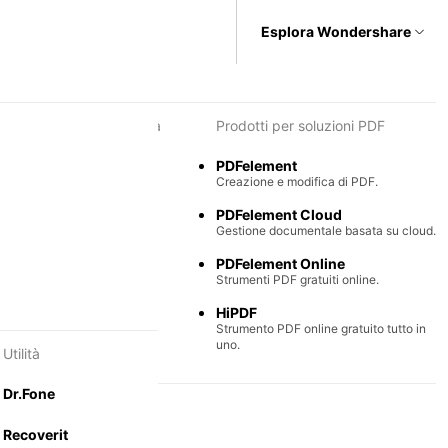
Esplora Wondershare
i per diagrammi e grafica
Prodotti per soluzioni PDF
Max
PDFelement
e semplice di diagrammi.
Creazione e modifica di PDF.
Mind
PDFelement Cloud
ntali collaborative.
Gestione documentale basata su cloud.
PDFelement Online
Strumenti PDF gratuiti online.
HiPDF
Strumento PDF online gratuito tutto in
uno.
Utilità
Dr.Fone
Recoverit