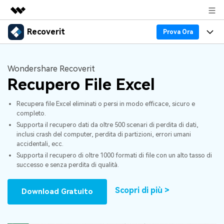
Recoverit
Prodotti in evidenza
Prova Ora
Creatività digitale AIGC
Prodotti
Business
Utilità
Wondershare Recoverit
Panoramica
Recupero Dati
Recupero File Excel
Funzionalità
Chi siamo
Soluzione
Recover file Media
Recupera file Excel eliminati o persi in modo efficace, sicuro e
Backup Dati
Blog
Sala stampa
completo.
Supporta il recupero dati da oltre 500 scenari di perdita di dati,
Problemi dei File
Recover Document Files
Supporto
Negozio
Riparazione Dati
inclusi crash del computer, perdita di partizioni, errori umani
accidentali, ecc.
Supporto
Supporta il recupero di oltre 1000 formati di file con un alto tasso di
Problemi del Computer
Guida
Supporto
Recover From Devices
successo e senza perdita di qualità.
Novità
50% OFF!
Problemi del Dispositivo Archiviazione
Scopri di più >
Download Gratuito
Controlla tutte le caratteristiche
Storie
Problemi del Backup
Accedi
SCARICA ORA