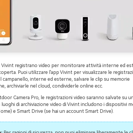
Vivint registrano video per monitorare attività interne ed es
coperta. Puoi utilizzare l'app Vivint per visualizzare le registraz
 campanello, interne ed esterne, salvare le clip su memorie
e, archiviarle nel cloud, condividerle online ecc.
Outdoor Camera Pro, le registrazioni video saranno salvate su 
i luoghi di archiviazione video di Vivint includono i dispositivi 
ome) e Smart Drive (se hai un account Smart Drive).
:
Per ragioni di sicurezza, non puoi eliminare liberamente le cl