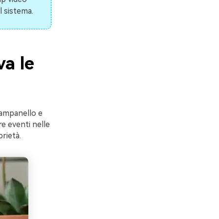
l sistema.
a le
campanello e
e eventi nelle
prietà.