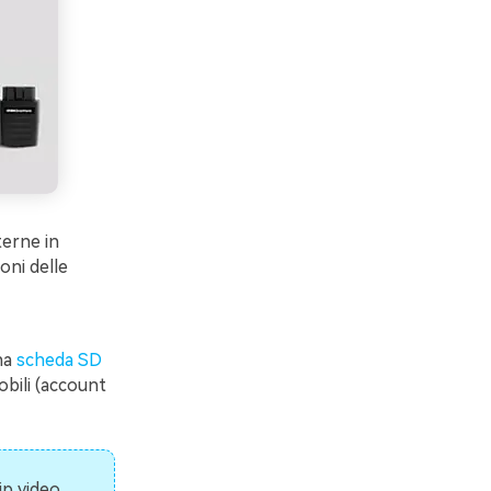
terne in
ioni delle
una
scheda SD
mobili (account
ip video