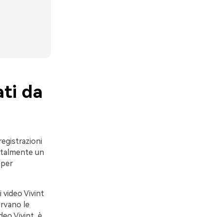
ati da
registrazioni
entalmente un
 per
 video Vivint
ervano le
deo Vivint, è