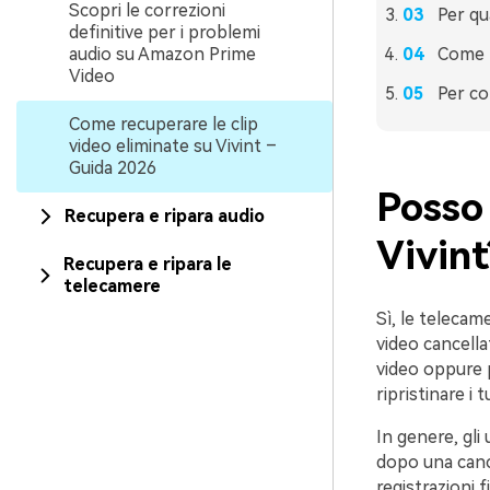
Scopri le correzioni
Per qu
definitive per i problemi
audio su Amazon Prime
Come r
Video
Per co
Come recuperare le clip
video eliminate su Vivint –
Guida 2026
Posso 
Recupera e ripara audio
Vivint
Recupera e ripara le
telecamere
Sì, le telecam
video cancella
video oppure p
ripristinare i t
In genere, gli
dopo una cance
registrazioni f