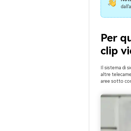
dall'
Per q
clip v
Il sistema di 
altre telecame
aree sotto cont