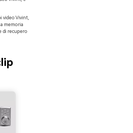
 video Vivint,
una memoria
e di recupero
lip