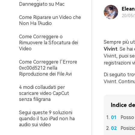
Danneggiato su Mac
Elean
20/05/
Come Riparare un Video che
Non Ha l'Audio
Come Correggere o
Sempre più ute
Rimuovere la Sfocatura dei
Video
Vivint
. Se hai
Vivint, puoi se
Come Correggere l’Errore
registrazioni v
0xc00d5212 nella
Riproduzione dei File Avi
Di seguito tro
Vivint. Contin
4 modi collaudati per
scaricare video CapCut
senza filigrana
Indice de
Segui queste 9 soluzioni
Posso 
quando il tuo iPad non ha
audio sui video
Posizio