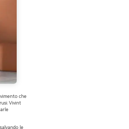
movimento che
usi. Vivint
narle
 salvando le