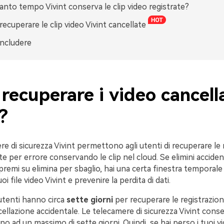
anto tempo Vivint conserva le clip video registrate?
ecuperare le clip video Vivint cancellate
ncludere
recuperare i video cancell
?
ere di sicurezza Vivint permettono agli utenti di recuperare le 
te per errore conservando le clip nel cloud. Se elimini accid
remi su elimina per sbaglio, hai una certa finestra temporale
uoi file video Vivint e prevenire la perdita di dati.
 utenti hanno circa
sette giorni
per recuperare le registrazioni
llazione accidentale. Le telecamere di sicurezza Vivint cons
ino ad un massimo di sette giorni. Quindi, se hai perso i tuoi vi