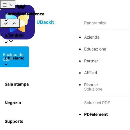
Prodotti in evidenza
UBackit
Panoramica
Prodotti
Business
Azienda
Educazione
Backup dei
Chi siamo
dati
Partner
Affiliati
Sala stampa
Risorse
Soluzione
Negozio
Soluzioni PDF
PDFelement
Supporto