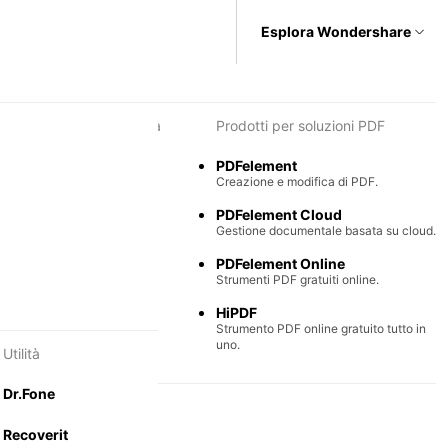
Esplora Wondershare
i per diagrammi e grafica
Prodotti per soluzioni PDF
Max
PDFelement
e semplice di diagrammi.
Creazione e modifica di PDF.
Mind
PDFelement Cloud
ntali collaborative.
Gestione documentale basata su cloud.
PDFelement Online
Strumenti PDF gratuiti online.
HiPDF
Strumento PDF online gratuito tutto in
uno.
Utilità
Dr.Fone
Recoverit