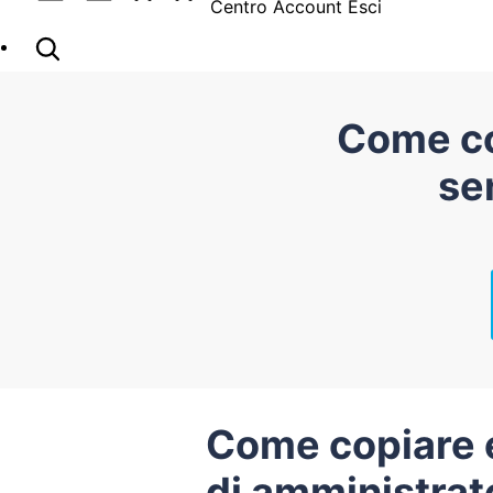
Centro Account
Esci
Come cop
se
Come copiare ed
di amministrat