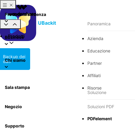
Prodotti in evidenza
UBackit
Panoramica
Prodotti
Business
Azienda
Educazione
Backup dei
Chi siamo
dati
Partner
Affiliati
Sala stampa
Risorse
Soluzione
Negozio
Soluzioni PDF
PDFelement
Supporto