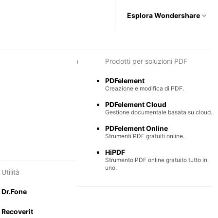
Esplora Wondershare
i per diagrammi e grafica
Prodotti per soluzioni PDF
Max
PDFelement
e semplice di diagrammi.
Creazione e modifica di PDF.
Mind
PDFelement Cloud
ntali collaborative.
Gestione documentale basata su cloud.
PDFelement Online
Strumenti PDF gratuiti online.
HiPDF
Strumento PDF online gratuito tutto in
uno.
Utilità
Dr.Fone
Recoverit