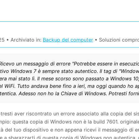
25 • Archiviato in:
Backup del computer
• Soluzioni compr
 Ricevo un messaggio di errore "Potrebbe essere in esecuz
ativo Windows 7 è sempre stato autentico. Il tag di "Windo
era mai stato lì. Il mese scorso sono passato a Windows 
el WiFi. Tutto andava bene fino a ieri, ma oggi quando ho a
tentica. Adesso non ho la Chiave di Windows. Potresti forn
esti aver riscontrato un errore associato alla copia del si
io: questa copia di Windows non è la build 7601. originale.
à del tuo dispositivo e non appena ricevi il messaggio di er
 a sbarazzarti di questa copia di Windows non autentica, qu