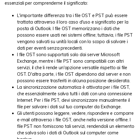
essenziali per comprenderne il significato:
L'importante differenza tra i file OST e PST può essere
trattata attraverso il loro caso d'uso e significato per la
posta di Outlook. I file OST memorizzano i dati che
possono essere usati nei sistemi offline; tuttavia, i file PST
vengono salvati su unità locali con lo scopo di salvare i
dati per eventi senza precedenti.
I file OST sono supportati solo dai server Microsoft
Exchange, mentre i file PST sono compatibili con altri
servizi, il che li rende un'opzione versatile rispetto ai file
OST. D'altra parte, i file OST dipendono dal server e non
possono essere trasferiti in alcuna posizione desiderata.
La sincronizzazione automatica è attivata per i file OST,
che essenzialmente salva tutti i dati con una connessione
Internet. Per i file PST, devi sincronizzare manualmente il
file per salvare i dati sul tuo computer da Exchange.
Gli utenti possono leggere, vedere, rispondere e comporre
e-mail attraverso i file OST, anche nella versione offline. I
file PST non forniscono tali servizi, rendendoli un elemento
che salva solo i dati di Outlook sul computer come