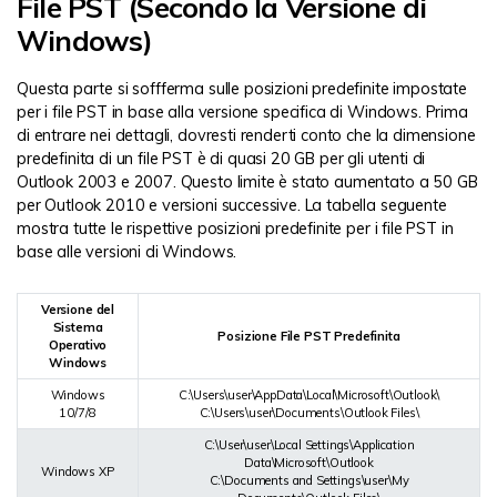
File PST (Secondo la Versione di
Windows)
Questa parte si soffferma sulle posizioni predefinite impostate
per i file PST in base alla versione specifica di Windows. Prima
di entrare nei dettagli, dovresti renderti conto che la dimensione
predefinita di un file PST è di quasi 20 GB per gli utenti di
Outlook 2003 e 2007. Questo limite è stato aumentato a 50 GB
per Outlook 2010 e versioni successive. La tabella seguente
mostra tutte le rispettive posizioni predefinite per i file PST in
base alle versioni di Windows.
Versione del
Sistema
Posizione File PST Predefinita
Operativo
Windows
Windows
C:\Users\user\AppData\Local\Microsoft\Outlook\
10/7/8
C:\Users\user\Documents\Outlook Files\
C:\User\user\Local Settings\Application
Data\Microsoft\Outlook
Windows XP
C:\Documents and Settings\user\My