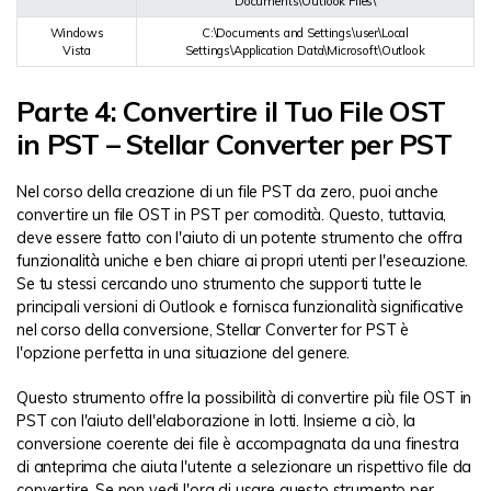
Documents\Outlook Files\
Windows
C:\Documents and Settings\user\Local
Vista
Settings\Application Data\Microsoft\Outlook
Parte 4: Convertire il Tuo File OST
in PST – Stellar Converter per PST
Nel corso della creazione di un file PST da zero, puoi anche
convertire un file OST in PST per comodità. Questo, tuttavia,
deve essere fatto con l'aiuto di un potente strumento che offra
funzionalità uniche e ben chiare ai propri utenti per l'esecuzione.
Se tu stessi cercando uno strumento che supporti tutte le
principali versioni di Outlook e fornisca funzionalità significative
nel corso della conversione,
Stellar Converter for PST
è
l'opzione perfetta in una situazione del genere.
Questo strumento offre la possibilità di convertire più file OST in
PST con l'aiuto dell'elaborazione in lotti. Insieme a ciò, la
conversione coerente dei file è accompagnata da una finestra
di anteprima che aiuta l'utente a selezionare un rispettivo file da
convertire. Se non vedi l'ora di usare questo strumento per