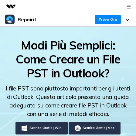
Repairit
Prodotti in evidenza
Prova Ora
Creatività digitale AIGC
Prodotti
Business
Modi Più Semplici:
Utilità
Panoramica
Esperti nella Riparazione dei Dati
Guida
Chi siamo
Come Creare un File
Soluzione
Blog
Sala stampa
Caratteristiche Principali
PST in Outlook?
Problemi dei File
Negozio
Tendenze
I file PST sono piuttosto importanti per gli utenti
Problemi del Computer
Supporto
di Outlook. Questo articolo presenta una guida
30% OFF!
adeguata su come creare file PST in Outlook
Più Argomenti sul Canale YOUTUBE
Problemi del Dispositivo
Supporto
con una serie di metodi efficaci.
Supporto
Scarica Gratis | Win
Scarica Gratis | Mac
TROVA ALTRE SOLUZIONI
Accedi
SCARICA ORA