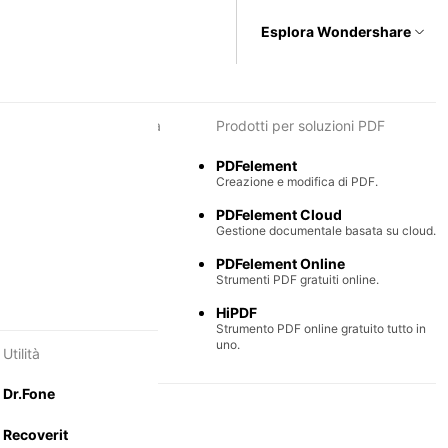
Esplora Wondershare
i per diagrammi e grafica
Prodotti per soluzioni PDF
Max
PDFelement
e semplice di diagrammi.
Creazione e modifica di PDF.
Mind
PDFelement Cloud
ntali collaborative.
Gestione documentale basata su cloud.
PDFelement Online
Strumenti PDF gratuiti online.
HiPDF
Strumento PDF online gratuito tutto in
uno.
Utilità
Dr.Fone
Recoverit