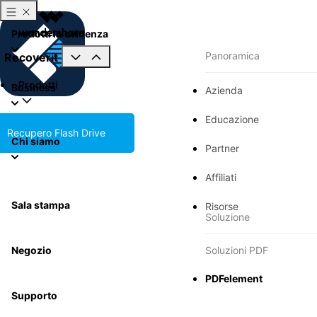
Prodotti in evidenza
Panoramica
Recoverit
Prodotti
Business
Azienda
Educazione
Recupero Flash Drive
Chi siamo
Partner
Affiliati
Sala stampa
Risorse
Soluzione
Negozio
Soluzioni PDF
PDFelement
Supporto