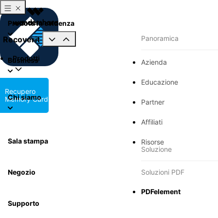
Prodotti in evidenza
Panoramica
Recoverit
Prodotti
Business
Azienda
Educazione
Recupero
Chi siamo
Memory Card
Partner
Affiliati
Sala stampa
Risorse
Soluzione
Negozio
Soluzioni PDF
PDFelement
Supporto