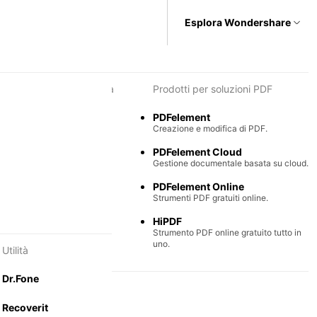
Esplora Wondershare
i per diagrammi e grafica
Prodotti per soluzioni PDF
Max
PDFelement
e semplice di diagrammi.
Creazione e modifica di PDF.
Mind
PDFelement Cloud
ntali collaborative.
Gestione documentale basata su cloud.
PDFelement Online
Strumenti PDF gratuiti online.
HiPDF
Strumento PDF online gratuito tutto in
uno.
Utilità
Dr.Fone
Recoverit