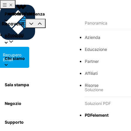
Prodotti in evidenza
Panoramica
Recoverit
Prodotti
Business
Azienda
Educazione
Recupero
Chi siamo
Email
Partner
Affiliati
Sala stampa
Risorse
Soluzione
Negozio
Soluzioni PDF
PDFelement
Supporto