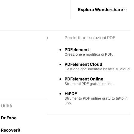
Esplora Wondershare
i per diagrammi e grafica
Prodotti per soluzioni PDF
Max
PDFelement
e semplice di diagrammi.
Creazione e modifica di PDF.
Mind
PDFelement Cloud
ntali collaborative.
Gestione documentale basata su cloud.
PDFelement Online
Strumenti PDF gratuiti online.
HiPDF
Strumento PDF online gratuito tutto in
uno.
Utilità
Dr.Fone
Recoverit