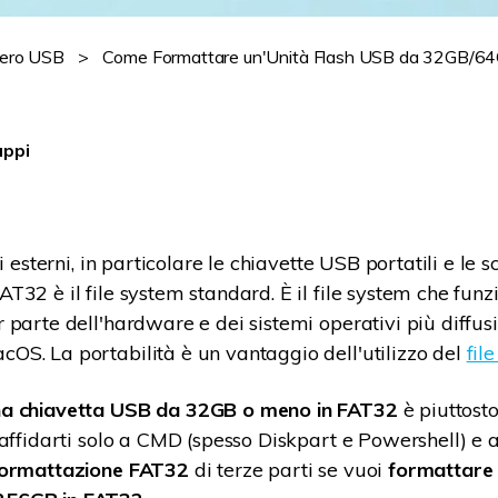
Visualizza tutti i prodotti
ero USB
>
Come Formattare un'Unità Flash USB da 32GB/6
appi
vi esterni, in particolare le chiavette USB portatili e le 
T32 è il file system standard. È il file system che fun
parte dell'hardware e dei sistemi operativi più diffusi,
S. La portabilità è un vantaggio dell'utilizzo del
fil
a chiavetta USB da 32GB o meno in FAT32
è piuttost
 affidarti solo a CMD (spesso Diskpart e Powershell) e 
formattazione FAT32
di terze parti se vuoi
formattare