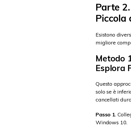
Parte 2
Piccola
Esistono diver
migliore compat
Metodo 1
Esplora F
Questo approc
solo se è infe
cancellati dur
Passo 1
. Coll
Windows 10.