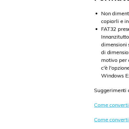
Non dimenti
copiarli e i
FAT32 presen
Innanzitutto
dimensioni 
di dimensio
motivo per 
c'è l'opzio
Windows Ex
Suggerimenti c
Come converti
Come converti