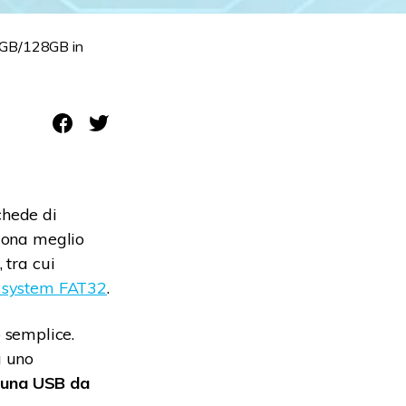
4GB/128GB in
schede di
ziona meglio
 tra cui
e system FAT32
.
o semplice.
a uno
 una USB da