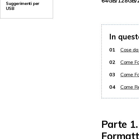
64GB/128GB/2
un'unità USB su
Suggerimenti per
32GB/64GB/128GB
USB
Windows 10/11
in FAT32
e Mac
In quest
01
Cose da
02
Come Fo
03
Come Fo
04
Come Rec
Parte 1
Formatt