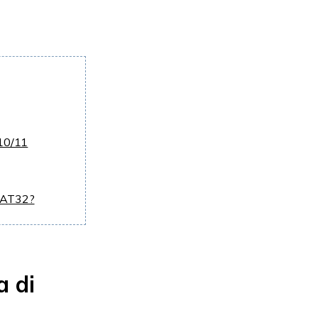
 10/11
 FAT32?
a di