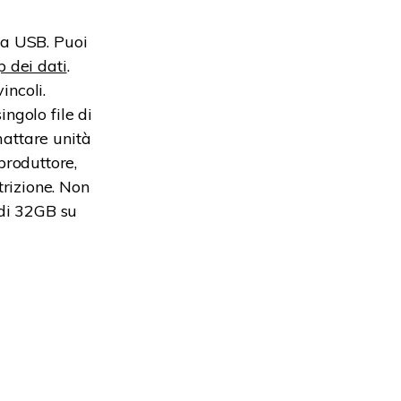
ta USB. Puoi
 dei dati
.
incoli.
ingolo file di
mattare unità
produttore,
rizione. Non
di 32GB su