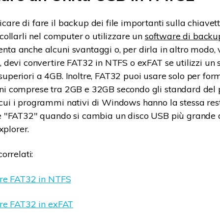
care di fare il backup dei file importanti sulla chiavet
ncollarli nel computer o utilizzare un
software di backup
ta anche alcuni svantaggi o, per dirla in altro modo, v
, devi convertire FAT32 in NTFS o exFAT se utilizzi un s
superiori a 4GB. Inoltre, FAT32 puoi usare solo per for
ni comprese tra 2GB e 32GB secondo gli standard del 
cui i programmi nativi di Windows hanno la stessa rest
ne "FAT32" quando si cambia un disco USB più grande 
plorer.
orrelati:
re FAT32 in NTFS
re FAT32 in exFAT