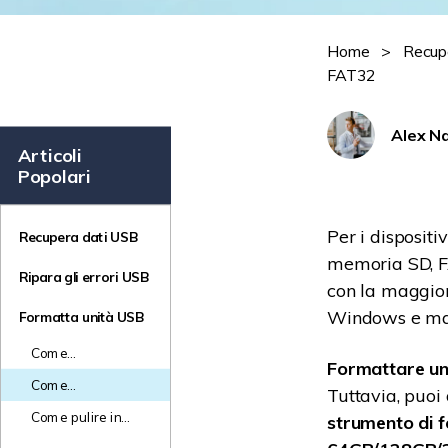
Home
>
Recup
FAT32
Alex N
Articoli
Popolari
Per i dispositi
Recupera dati USB
memoria SD, FA
Ripara gli errori USB
con la maggior 
Windows e macO
Formatta unità USB
Come
Formattare un
Formattare Pen
Come
Tuttavia, puoi
Drive Protette in
Formattare
Scrittura su
Come pulire in
strumento di 
un'Unità Flash
Windows o Mac
modo sicuro
USB da