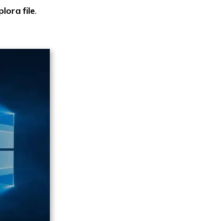
plora file
.