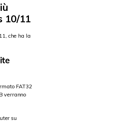
iù
s 10/11
1, che ha la
ite
formato FAT32
SB verranno
uter su