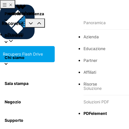
Prodotti in evidenza
Panoramica
Recoverit
Prodotti
Business
Azienda
Educazione
Recupero Flash Drive
Chi siamo
Partner
Affiliati
Sala stampa
Risorse
Soluzione
Negozio
Soluzioni PDF
PDFelement
Supporto