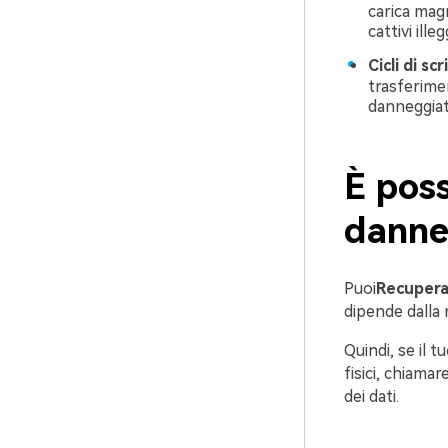
carica mag
cattivi illegg
Cicli di sc
trasferimen
danneggiat
È poss
danne
Puoi
Recupera 
dipende dalla 
Quindi, se il t
fisici, chiama
dei dati.