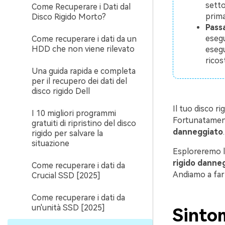
setto
Come Recuperare i Dati dal
prima
Disco Rigido Morto?
Passa
esegu
Come recuperare i dati da un
HDD che non viene rilevato
esegu
ricos
Una guida rapida e completa
per il recupero dei dati del
disco rigido Dell
Il tuo disco r
I 10 migliori programmi
Fortunatament
gratuiti di ripristino del disco
danneggiato
.
rigido per salvare la
situazione
Esploreremo l
rigido danne
Come recuperare i dati da
Andiamo a farl
Crucial SSD [2025]
Come recuperare i dati da
un'unità SSD [2025]
Sintom