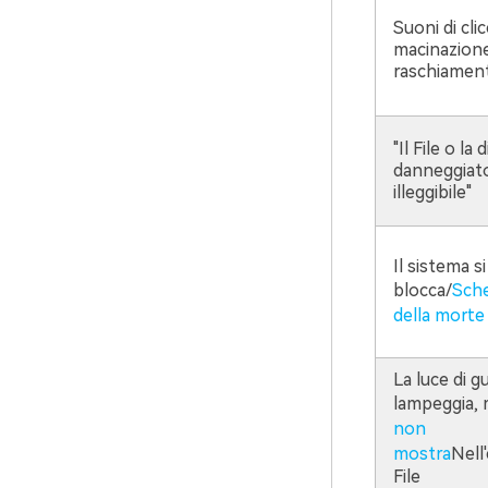
Suoni di clic
macinazion
raschiamen
"Il File o la
danneggiat
illeggibile"
Il sistema si
blocca/
Sch
della morte
La luce di g
lampeggia,
non
mostra
Nell
File