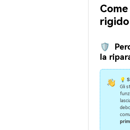
Come 
rigid
🛡 ️ Pe
la ripa
💡 S
Gli 
funzi
lasci
debol
coma
prim