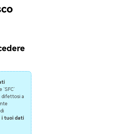
sco
ecedere
ati
e `SFC`
 difettosi a
ente
di
i tuoi dati