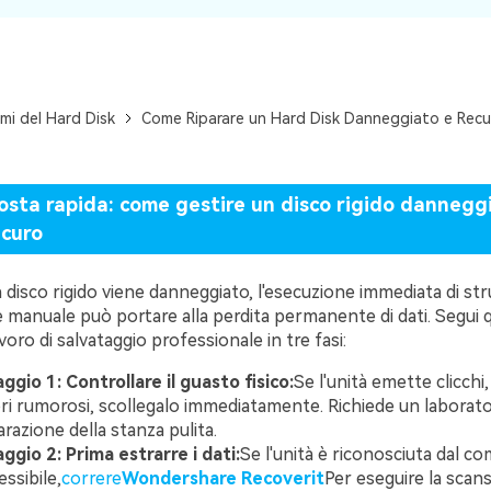
mi del Hard Disk
Come Riparare un Hard Disk Danneggiato e Recu
sta rapida: come gestire un disco rigido danneggi
curo
disco rigido viene danneggiato, l'esecuzione immediata di str
e manuale può portare alla perdita permanente di dati. Segui 
avoro di salvataggio professionale in tre fasi:
ggio 1: Controllare il guasto fisico:
Se l'unità emette clicchi,
i rumorosi, scollegalo immediatamente. Richiede un laborator
parazione della stanza pulita.
ggio 2: Prima estrarre i dati:
Se l'unità è riconosciuta dal 
essibile,
correre
Wondershare Recoverit
Per eseguire la scans