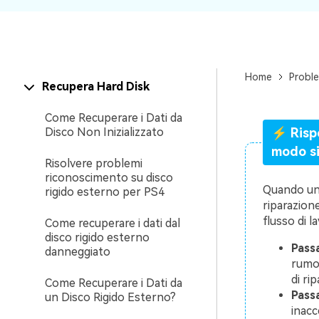
Home
Proble
Recupera Hard Disk
Come Recuperare i Dati da
Disco Non Inizializzato
⚡ Rispo
modo si
Risolvere problemi
riconoscimento su disco
Quando un 
rigido esterno per PS4
riparazion
flusso di l
Come recuperare i dati dal
disco rigido esterno
Passa
danneggiato
rumor
di ri
Come Recuperare i Dati da
Passa
un Disco Rigido Esterno?
inacc