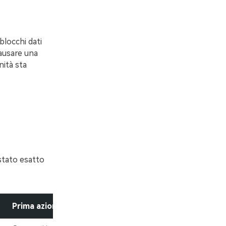
blocchi dati
causare una
nità sta
 stato esatto
Prima azione consigliata