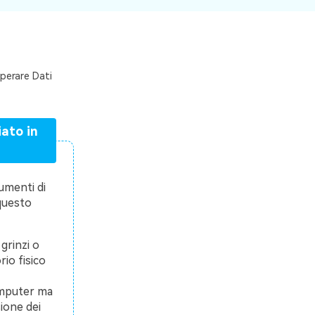
perare Dati
ato in
umenti di
questo
 grinzi o
io fisico
computer ma
ione dei