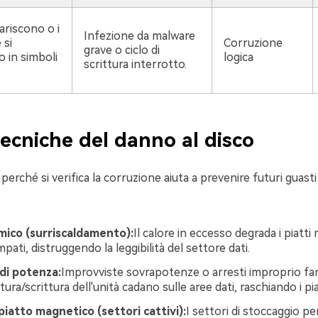
ariscono o i
Infezione da malware
 si
Corruzione
grave o ciclo di
 in simboli
logica
scrittura interrotto.
ecniche del danno al disco
rché si verifica la corruzione aiuta a prevenire futuri guasti 
mico (surriscaldamento):
Il calore in eccesso degrada i piatti 
ampati, distruggendo la leggibilità del settore dati.
 di potenza:
Improvviste sovrapotenze o arresti improprio fan
tura/scrittura dell'unità cadano sulle aree dati, raschiando i pia
piatto magnetico (settori cattivi):
I settori di stoccaggio pe