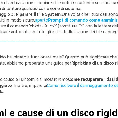
ri di archiviazione e copiare i file critici su un'unità secondaria 
 di tentare qualsiasi correzione di sistema.
ggio 3: Riparare il File System:
Una volta che i tuoi dati sono
iti in modo sicuro,
aperto
Prompt di comando come amminis
ire il comando 'chkdsk X: /f/r' (sostituire `X` con la lettera del
truire automaticamente gli indici di allocazione dei file dannegg
igido ha iniziato a funzionare male? Questo può significare che
e, abbiamo preparato una guida per
Ripristino di un disco r
e cause e i sintomi e ti mostreremo
Come recuperare i dati d
ggiato
. Inoltre, imparerai
Come risolvere il danneggiamento de
o.
i e cause di un disco rigi