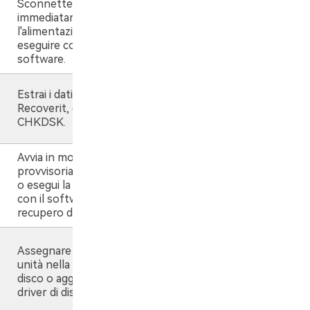
Sconnettere
immediatamente
l'alimentazione. Non
eseguire correzioni
software.
Estrai i dati con
Recoverit, quindi esegui
CHKDSK.
Avvia in modalità
provvisoria, clona l'unità
o esegui la scansione
con il software di
recupero dati.
Assegnare una lettera di
unità nella Gestione
disco o aggiornare i
driver di disco.