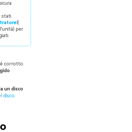
sicura
 stati
tratore
E
l'unità) per
iati.
 è corrotto.
igido
a un disco
l disco
.
do