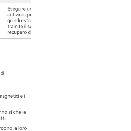
Eseguire una scansione
antivirus profonda,
quindi estrarre i file
tramite il software di
recupero dati.
di
magnetici e i
no sì che le
tti.
rdono la loro