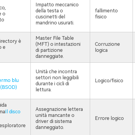
Impatto meccanico
co,
della testa o
fallimento
e o
cuscinetti del
fisico
to
mandrino usurati.
Master File Table
 directory è
(MFT) o intestazioni
Corruzione
o e
di partizione
logica
danneggiate.
Unità che incontra
settori non leggibili
ermo blu
Logico/fisico
durante i cicli di
 (BSOD)
lettura.
uida
Assegnazione lettera
 ma
Il disco
unità mancante o
Errore logico
driver di sistema
'esploratore
danneggiato.