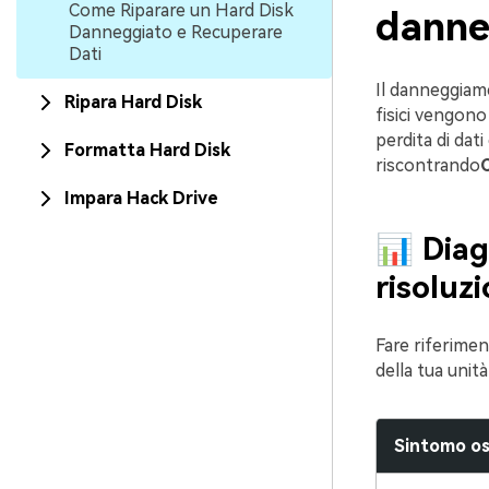
Come Riparare un Hard Disk
danne
Danneggiato e Recuperare
Dati
Il danneggiamen
Ripara Hard Disk
fisici vengono 
perdita di dat
Formatta Hard Disk
riscontrando
C
Impara Hack Drive
📊 Diag
risoluz
Fare riferimen
della tua unit
Sintomo os