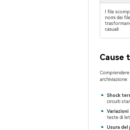
I file scomp
nomi dei file
trasformano
casuali
Cause t
Comprendere pe
archiviazione:
Shock ter
circuiti st
Variazioni
teste di let
Usura del 