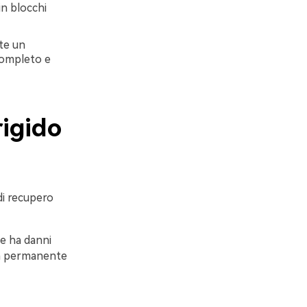
n blocchi
te un
ncompleto e
rigido
 di recupero
 se ha danni
ita permanente