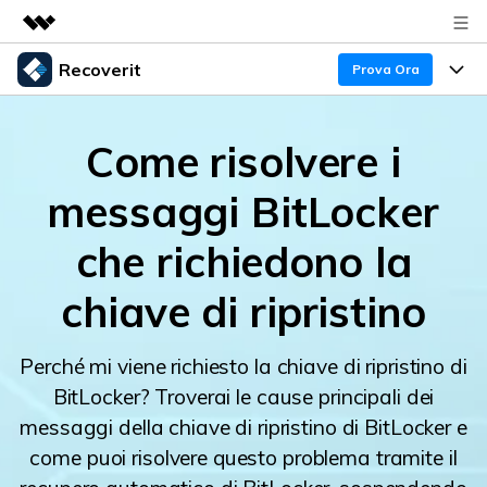
Recoverit
Prodotti in evidenza
Prova Ora
Creatività digitale AIGC
Prodotti
Business
Utilità
Come risolvere i
Panoramica
Recupero Dati
Funzionalità
Chi siamo
messaggi BitLocker
Soluzione
Recover file Media
Backup Dati
Sala stampa
Blog
che richiedono la
Problemi dei File
Recover Document Files
Negozio
Riparazione Dati
Supporto
chiave di ripristino
Supporto
Supporto
Problemi del Computer
Guida
Recover From Devices
Perché mi viene richiesto la chiave di ripristino di
BitLocker? Troverai le cause principali dei
Novità
50% OFF!
Problemi del Dispositivo Archiviazione
Controlla tutte le caratteristiche
messaggi della chiave di ripristino di BitLocker e
come puoi risolvere questo problema tramite il
Storie
Problemi del Backup
Accedi
SCARICA ORA