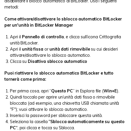
disabilitare il blocco automatico di BitLocker. Usa i seguenti
metodi:
Come attivare/disattivare lo sblocco automatico BitLocker
per un'unità in BitLocker Manager
Apri il
Pannello di controllo
, e clicca sull’icona Crittografia
unità BitLocker.
Apri il
unità fissa
or
unità dati rimovibile
su cui desideri
attivare/disattivare lo sblocco automatico.
Clicca su
Disattiva sblocco automatico
Puoi riattivare lo sblocco automatico BitLocker e tutto
tornerà come prima:
Per prima cosa, apri “
Questo PC
” in Esplora file (
Win+E
).
Quindi toccalo per aprire un’unità dati fissa o rimovibile
bloccata (ad esempio, una chiavetta USB chiamata unità
"F"); vuoi attivare lo sblocco automatico.
Inserisci la password per sbloccare questa unità.
Seleziona la casella "
Sblocca automaticamente su questo
PC
", poi clicca e tocca su Sblocca.