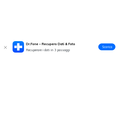
Dr.Fone – Recupero Dati & Foto
Scarica
Recuperare i dati in 3 passaggi
Prodotti Popolari
Wondershare
Esplora AI
Centro di Assistenza