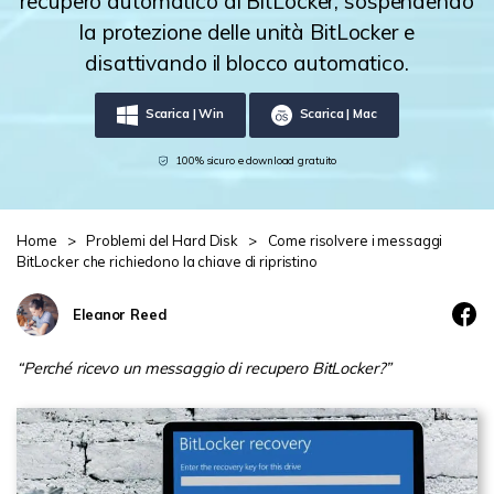
recupero automatico di BitLocker, sospendendo
la protezione delle unità BitLocker e
Centro di conoscenza
disattivando il blocco automatico.
search
TROVA ALTRE SOLUZIONI
Scarica | Win
Scarica | Mac
100% sicuro e download gratuito
Home
>
Problemi del Hard Disk
>
Come risolvere i messaggi
BitLocker che richiedono la chiave di ripristino
Eleanor Reed
“Perché ricevo un messaggio di recupero BitLocker?”