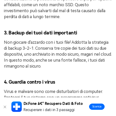
affidabili, come un noto marchio SSD. Questo
investimento può salvarti dal mal di testa causato dalla
perdita di dati a lungo termine.
3. Backup dei tuoi dati importanti
Non giocare d'azzardo con i tuoi file! Addotta la strategia
di backup 3-2-1. Conserva tre copie dei tuoi dati su due
dispositivi, uno archiviato in modo sicuro, magari nel cloud.
In questo modo, anche se una fonte fallisce, i tuoi dati
rimangono al sicuro.
4. Guardia contro i virus
Virus e malware sono come disturbatori di computer.
Proteggi il tuo sistema con un programma antivirus
affidabile. Sei già dotato di Windows Defender se sei un
Dr.Fone â€“ Recupero Dati & Foto
Scarica
utente Windows. Ma puoi esplorare altre opzioni affidabili
Recuperare i dati in 3 passaggi
per una maggiore protezione.