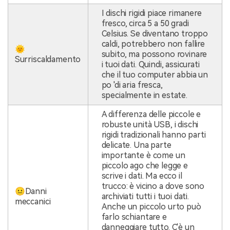
I dischi rigidi piace rimanere
fresco, circa 5 a 50 gradi
Celsius. Se diventano troppo
caldi, potrebbero non fallire
🌞
subito, ma possono rovinare
Surriscaldamento
i tuoi dati. Quindi, assicurati
che il tuo computer abbia un
po 'di aria fresca,
specialmente in estate.
A differenza delle piccole e
robuste unità USB, i dischi
rigidi tradizionali hanno parti
delicate. Una parte
importante è come un
piccolo ago che legge e
scrive i dati. Ma ecco il
trucco: è vicino a dove sono
😐Danni
archiviati tutti i tuoi dati.
meccanici
Anche un piccolo urto può
farlo schiantare e
danneggiare tutto. C'è un