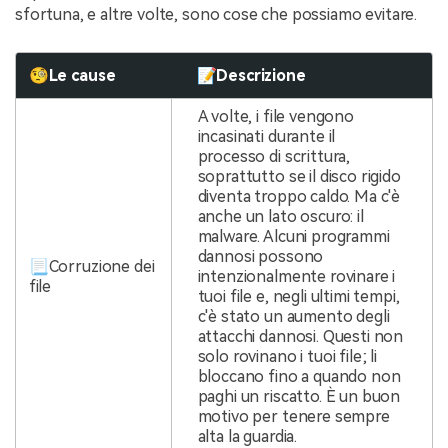
sfortuna, e altre volte, sono cose che possiamo evitare.
🧐Le cause
📝Descrizione
A volte, i file vengono
incasinati durante il
processo di scrittura,
soprattutto se il disco rigido
diventa troppo caldo. Ma c'è
anche un lato oscuro: il
malware. Alcuni programmi
dannosi possono
📃Corruzione dei
intenzionalmente rovinare i
file
tuoi file e, negli ultimi tempi,
c'è stato un aumento degli
attacchi dannosi. Questi non
solo rovinano i tuoi file; li
bloccano fino a quando non
paghi un riscatto. È un buon
motivo per tenere sempre
alta la guardia.