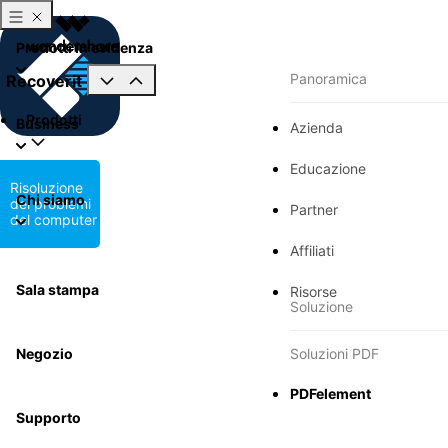
Prodotti in evidenza
Panoramica
Recoverit
Prodotti
Business
Azienda
Educazione
Risoluzione
Chi siamo
dei problemi
Partner
del computer
Affiliati
Sala stampa
Risorse
Soluzione
Negozio
Soluzioni PDF
PDFelement
Supporto