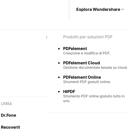
Esplora Wondershare
i per diagrammi e grafica
Prodotti per soluzioni PDF
Max
PDFelement
e semplice di diagrammi.
Creazione e modifica di PDF.
Mind
PDFelement Cloud
ntali collaborative.
Gestione documentale basata su cloud.
PDFelement Online
Strumenti PDF gratuiti online.
HiPDF
Strumento PDF online gratuito tutto in
uno.
Utilità
Dr.Fone
Recoverit