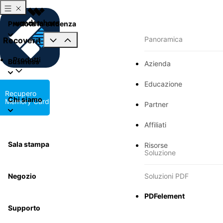
Prodotti in evidenza
Panoramica
Recoverit
Prodotti
Business
Azienda
Educazione
Recupero
Chi siamo
Memory Card
Partner
Affiliati
Sala stampa
Risorse
Soluzione
Negozio
Soluzioni PDF
PDFelement
Supporto