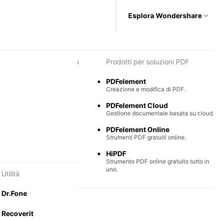
Esplora Wondershare
i per diagrammi e grafica
Prodotti per soluzioni PDF
Max
PDFelement
e semplice di diagrammi.
Creazione e modifica di PDF.
Mind
PDFelement Cloud
ntali collaborative.
Gestione documentale basata su cloud.
PDFelement Online
Strumenti PDF gratuiti online.
HiPDF
Strumento PDF online gratuito tutto in
uno.
Utilità
Dr.Fone
Recoverit