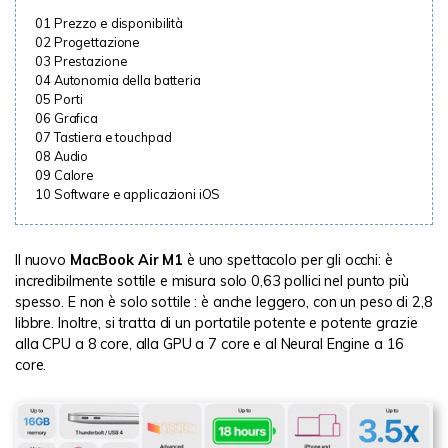
01
Prezzo e disponibilità
02
Progettazione
03
Prestazione
04
Autonomia della batteria
05
Porti
06
Grafica
07
Tastiera e touchpad
08
Audio
09
Calore
10
Software e applicazioni iOS
Il nuovo
MacBook Air M1
è uno spettacolo per gli occhi: è
incredibilmente sottile e misura solo 0,63 pollici nel punto più
spesso. E non è solo sottile : è anche leggero, con un peso di 2,8
libbre. Inoltre, si tratta di un portatile potente e potente grazie
alla CPU a 8 core, alla GPU a 7 core e al Neural Engine a 16
core.