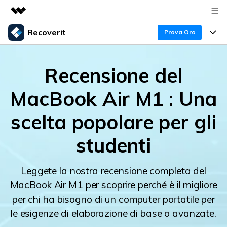
Recoverit
Prodotti in evidenza
Prova Ora
Creatività digitale AIGC
Prodotti
Business
Utilità
Recensione del
Panoramica
Recupero Dati
Funzionalità
Chi siamo
MacBook Air M1 : Una
Soluzione
Recover file Media
Backup Dati
Sala stampa
Blog
scelta popolare per gli
Problemi dei File
Recover Document Files
Negozio
Riparazione Dati
Supporto
studenti
Supporto
Supporto
Problemi del Computer
Guida
Recover From Devices
Leggete la nostra recensione completa del
MacBook Air M1 per scoprire perché è il migliore
Novità
50% OFF!
Problemi del Dispositivo Archiviazione
Controlla tutte le caratteristiche
per chi ha bisogno di un computer portatile per
le esigenze di elaborazione di base o avanzate.
Storie
Problemi del Backup
Accedi
SCARICA ORA