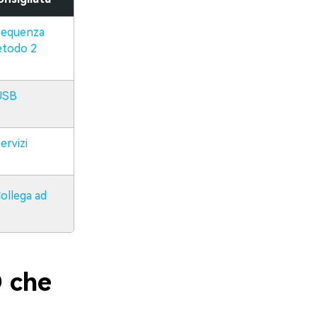
Sequenza
todo 2
USB
ervizi
ollega ad
 che