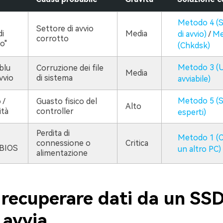
Metodo 4 (
Settore di avvio
di
Media
di avvio)
/
Me
corrotto
o"
(Chkdsk)
Metodo 3 (
blu
Corruzione dei file
Media
vvio
di sistema
avviabile)
Metodo 5 (S
 /
Guasto fisico del
Alto
ità
controller
esperti)
Perdita di
Metodo 1 (C
connessione o
Critica
 BIOS
un altro PC)
alimentazione
recuperare dati da un SSD
 avvia