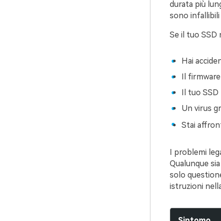
durata più lu
sono infallibil
Se il tuo SSD 
Hai acciden
Il firmwar
Il tuo SSD 
Un virus gr
Stai affro
I problemi le
Qualunque sia 
solo questione
istruzioni nel
Sintomo