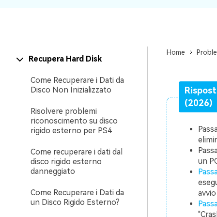
Home
Proble
Recupera Hard Disk
Come Recuperare i Dati da
Disco Non Inizializzato
Rispost
(2026)
Risolvere problemi
riconoscimento su disco
Passa
rigido esterno per PS4
elimi
Passa
Come recuperare i dati dal
un P
disco rigido esterno
danneggiato
Passa
esegu
Come Recuperare i Dati da
avvio
un Disco Rigido Esterno?
Passa
"Cras