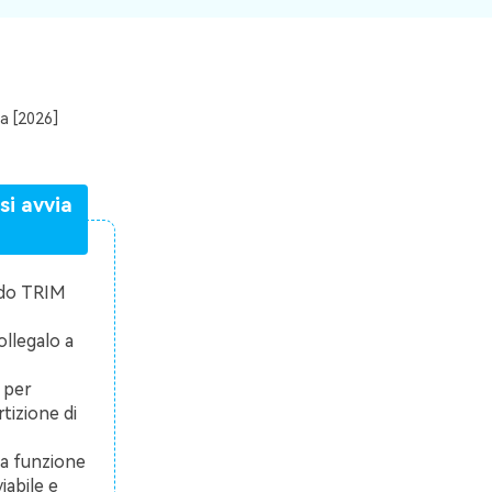
a [2026]
si avvia
ando TRIM
ollegalo a
 per
rtizione di
la funzione
abile e