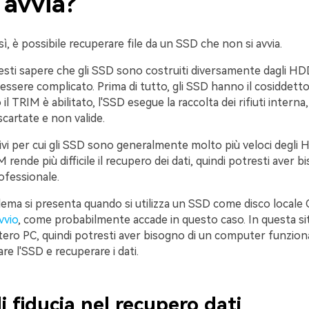
 avvia?
sì, è possibile recuperare file da un SSD che non si avvia.
esti sapere che gli SSD sono costruiti diversamente dagli HDD,
essere complicato. Prima di tutto, gli SSD hanno il cosiddet
l TRIM è abilitato, l'SSD esegue la raccolta dei rifiuti interna
scartate e non valide.
vi per cui gli SSD sono generalmente molto più veloci degli H
ende più difficile il recupero dei dati, quindi potresti aver b
fessionale.
ema si presenta quando si utilizza un SSD come disco locale 
vvio
, come probabilmente accade in questo caso. In questa si
intero PC, quindi potresti aver bisogno di un computer funzio
rare l'SSD e recuperare i dati.
i fiducia nel recupero dati