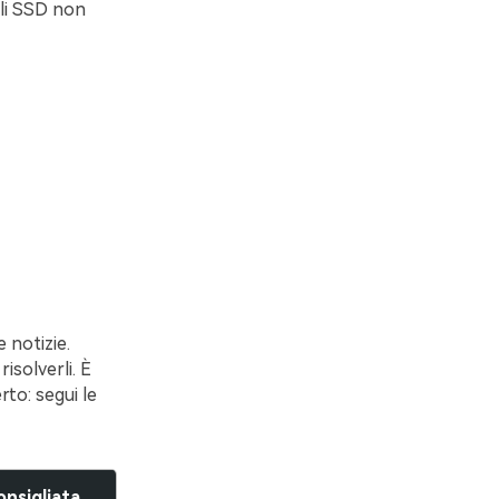
li SSD non
 notizie.
isolverli. È
rto: segui le
onsigliata