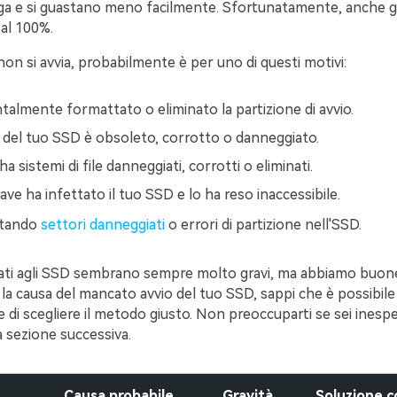
nga e si guastano meno facilmente. Sfortunatamente, anche g
i al 100%.
non si avvia, probabilmente è per uno di questi motivi:
talmente formattato o eliminato la partizione di avvio.
e del tuo SSD è obsoleto, corrotto o danneggiato.
ha sistemi di file danneggiati, corrotti o eliminati.
ave ha infettato il tuo SSD e lo ha reso inaccessibile.
ntando
settori danneggiati
o errori di partizione nell'SSD.
gati agli SSD sembrano sempre molto gravi, ma abbiamo buone
la causa del mancato avvio del tuo SSD, sappi che è possibile r
 di scegliere il metodo giusto. Non preoccuparti se sei inespe
la sezione successiva.
Causa probabile
Gravità
Soluzione c