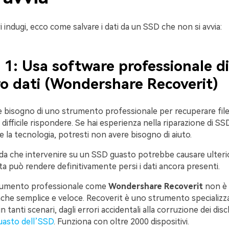
i indugi, ecco come salvare i dati da un SSD che non si avvia:
1: Usa software professionale di
o dati (Wondershare Recoverit)
 bisogno di uno strumento professionale per recuperare file 
ifficile rispondere. Se hai esperienza nella riparazione di SSD
 la tecnologia, potresti non avere bisogno di aiuto.
rda che intervenire su un SSD guasto potrebbe causare ulteri
a può rendere definitivamente persi i dati ancora presenti.
rumento professionale come
Wondershare Recoverit
non è s
che semplice e veloce. Recoverit è uno strumento specializza
n tanti scenari, dagli errori accidentali alla corruzione dei disc
uasto dell’SSD
. Funziona con oltre 2000 dispositivi.