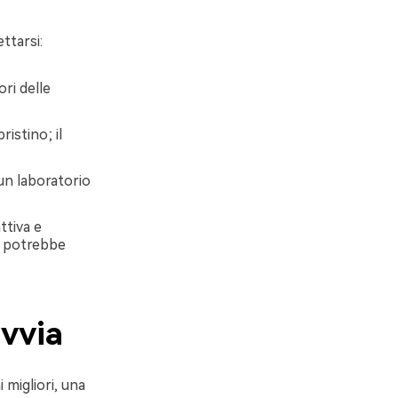
ttarsi:
ri delle
ristino; il
un laboratorio
ttiva e
na potrebbe
avvia
 migliori, una