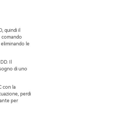
 quindi il
to comando
, eliminando le
DD. Il
isogno di uno
C con la
tuazione, perdi
nante per