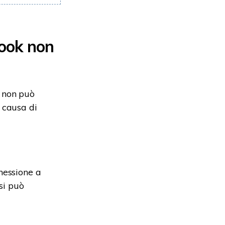
look non
k non può
 causa di
nessione a
 si può