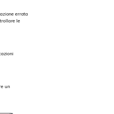
tazione errata
trollare le
cazioni
re un