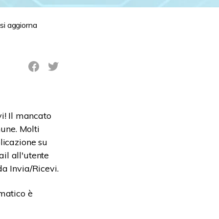
si aggiorna
i! Il mancato
une. Molti
licazione su
il all'utente
a Invia/Ricevi.
matico è