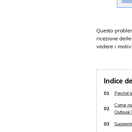
Questo problema
ricezione delle
vedere i motiv
Indice d
01
Perché l
Come ris
02
Outlook
03
Suggerim