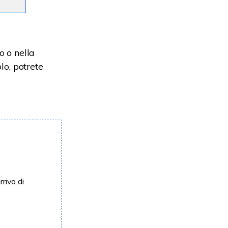
o o nella
lo, potrete
rivo di