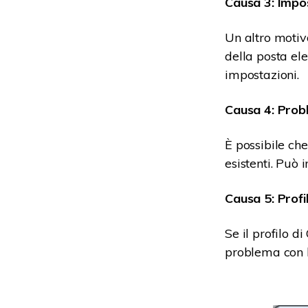
Causa 3: Impos
Un altro motiv
della posta ele
impostazioni.
Causa 4: Probl
È possibile ch
esistenti. Può
Causa 5: Profi
Se il profilo d
problema con 