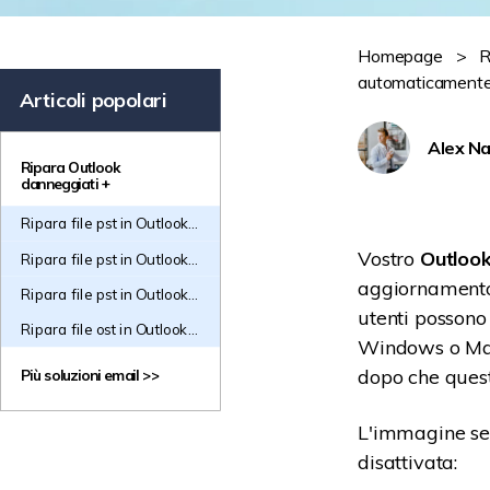
Homepage
>
R
automaticament
Articoli popolari
Alex Na
Ripara Outlook
danneggiati +
Ripara file pst in Outlook
2007
Vostro
Outlook
Ripara file pst in Outlook
2010
aggiornamento 
Ripara file pst in Outlook
utenti possono
2013
Ripara file ost in Outlook
Windows o Mac.
2013
dopo che quest
Più soluzioni email >>
L'immagine se
disattivata: