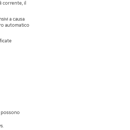
i corrente, il
ivi a causa
ero automatico
ficate
ti possono
s.