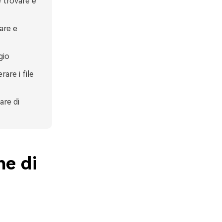
 trovare e
are e
gio
are i file
are di
ne di