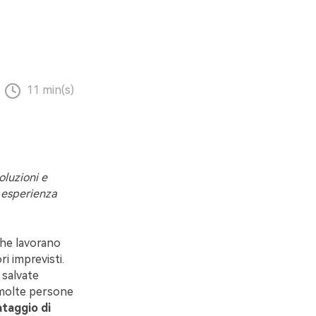
11 min(s)
oluzioni e
 esperienza
che lavorano
i imprevisti.
 salvate
, molte persone
ataggio di