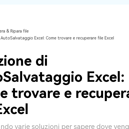
ra & Ripara file
 AutoSalvataggio Excel: Come trovare e recuperare file Excel
zione di
Salvataggio Excel:
 trovare e recuper
Excel
ando varie soluzioni per sapere dove ven