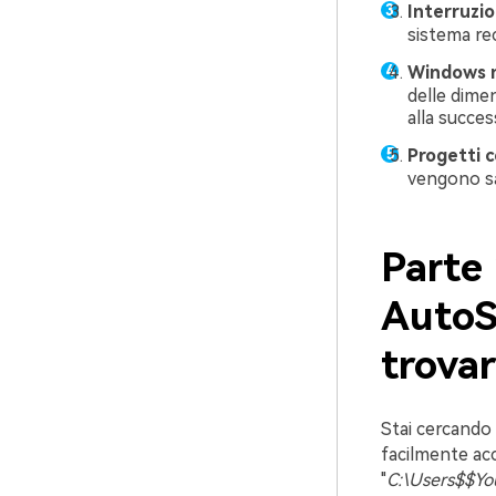
Interruzio
sistema rec
Windows n
delle dimen
alla succes
Progetti c
vengono sa
Parte 
AutoS
trovar
Stai cercando 
facilmente acc
"
C:\Users$$Yo