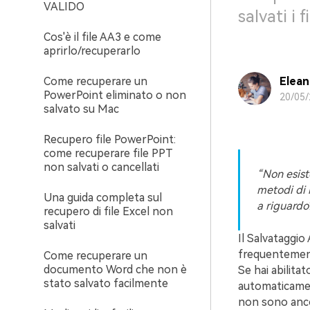
VALIDO
salvati i 
Cos'è il file AA3 e come
aprirlo/recuperarlo
Come recuperare un
Elean
PowerPoint eliminato o non
20/05/
salvato su Mac
Recupero file PowerPoint:
come recuperare file PPT
non salvati o cancellati
“Non esist
metodi di 
Una guida completa sul
a riguardo?
recupero di file Excel non
salvati
Il Salvataggio
frequentemente
Come recuperare un
documento Word che non è
Se hai abilita
stato salvato facilmente
automaticament
non sono anc