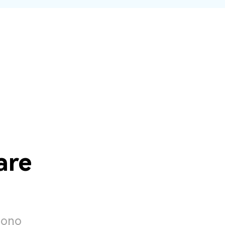
are
gono