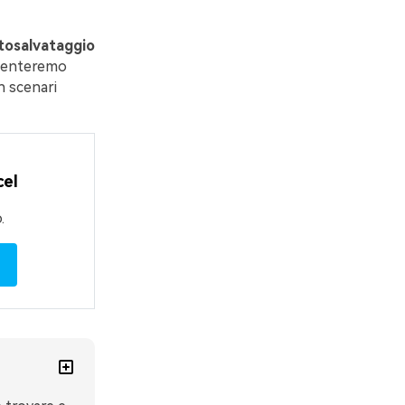
utosalvataggio
resenteremo
n scenari
cel
.