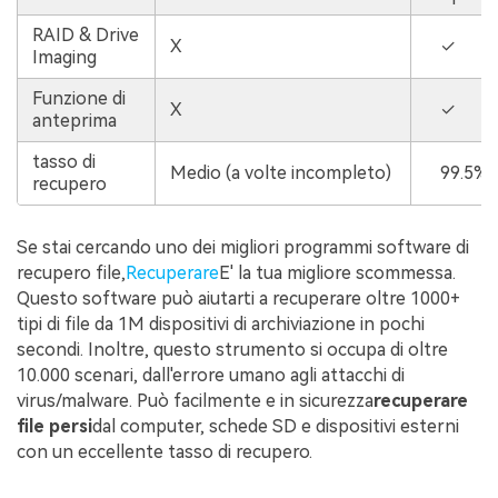
RAID & Drive
X
✓
Imaging
Funzione di
X
✓
anteprima
tasso di
Medio (a volte incompleto)
99.5%
recupero
Se stai cercando uno dei migliori programmi software di
recupero file,
Recuperare
E' la tua migliore scommessa.
Questo software può aiutarti a recuperare oltre 1000+
tipi di file da 1M dispositivi di archiviazione in pochi
secondi. Inoltre, questo strumento si occupa di oltre
10.000 scenari, dall'errore umano agli attacchi di
virus/malware. Può facilmente e in sicurezza
recuperare
file persi
dal computer, schede SD e dispositivi esterni
con un eccellente tasso di recupero.