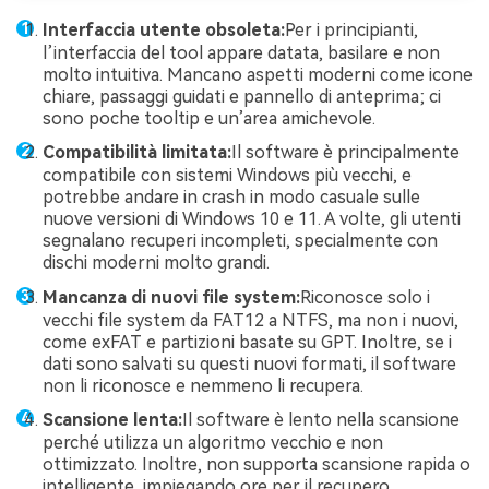
Interfaccia utente obsoleta:
Per i principianti,
l’interfaccia del tool appare datata, basilare e non
molto intuitiva. Mancano aspetti moderni come icone
chiare, passaggi guidati e pannello di anteprima; ci
sono poche tooltip e un’area amichevole.
Compatibilità limitata:
Il software è principalmente
compatibile con sistemi Windows più vecchi, e
potrebbe andare in crash in modo casuale sulle
nuove versioni di Windows 10 e 11. A volte, gli utenti
segnalano recuperi incompleti, specialmente con
dischi moderni molto grandi.
Mancanza di nuovi file system:
Riconosce solo i
vecchi file system da FAT12 a NTFS, ma non i nuovi,
come exFAT e partizioni basate su GPT. Inoltre, se i
dati sono salvati su questi nuovi formati, il software
non li riconosce e nemmeno li recupera.
Scansione lenta:
Il software è lento nella scansione
perché utilizza un algoritmo vecchio e non
ottimizzato. Inoltre, non supporta scansione rapida o
intelligente, impiegando ore per il recupero