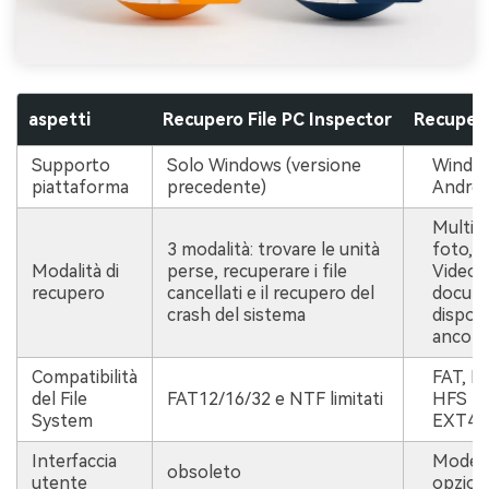
aspetti
Recupero File PC Inspector
Recupero
Supporto
Solo Windows (versione
Window
piattaforma
precedente)
Androi
Multipli
3 modalità: trovare le unità
foto, 
Modalità di
perse, recuperare i file
Video,
recupero
cancellati e il recupero del
docume
crash del sistema
disposit
ancora
Compatibilità
FAT, N
del File
FAT12/16/32 e NTF limitati
HFS +,
System
EXT4 e
Interfaccia
Moder
obsoleto
utente
opzioni