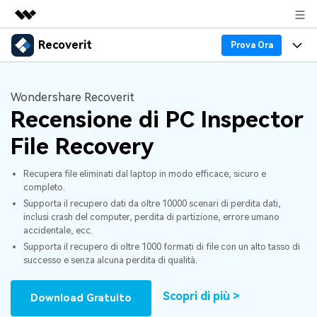
Recoverit
Prodotti in evidenza
Prova Ora
Creatività digitale AIGC
Prodotti
Business
Utilità
Wondershare Recoverit
Panoramica
Recupero Dati
Recensione di PC Inspector
Funzionalità
Chi siamo
Soluzione
File Recovery
Recover file Media
Backup Dati
Blog
Sala stampa
Recupera file eliminati dal laptop in modo efficace, sicuro e
Problemi dei File
Recover Document Files
Supporto
completo.
Negozio
Riparazione Dati
Supporta il recupero dati da oltre 10000 scenari di perdita dati,
inclusi crash del computer, perdita di partizione, errore umano
Supporto
Problemi del Computer
Guida
Supporto
Recover From Devices
accidentale, ecc.
Supporta il recupero di oltre 1000 formati di file con un alto tasso di
Novità
50% OFF!
Problemi del Dispositivo Archiviazione
successo e senza alcuna perdita di qualità.
Controlla tutte le caratteristiche
Storie
Scopri di più >
Download Gratuito
Problemi del Backup
Accedi
SCARICA ORA