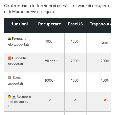
Confrontiamo le funzioni di questi software di recupero
dati Mac in breve di seguito:
funzioni
Recuperare
EaseUS
Trapano a di
📟 Formati di
1000+
1000+
400+
File supportati
🧱 Dispositivi
1 milione +
2000+
2000+
supportati
🎞 ️ Scenari
10000+
1000+
1000+
supportati
👨 💻 Recupero
×
×
√
dati basato su
AI