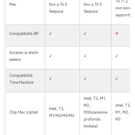
10.11.2
Mac
fino a 15.0
fino a 15.0
non sono
Sequoia
Sequoia
supportati
×
Compatibilità SIP
√
√
Accesso ai dischi
√
√
√
esterni
Compatibilità
√
√
√
Time Machine
Intel, T2, M1,
M2,
Intel, T2,
Intel, T2,
Chip Mac criptati
M3(scansione
M1, M2,
M1/M2/M3/M4
profonda
M3
limitata)