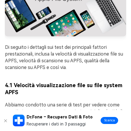
Di seguito i dettagli sui test dei principali fattori
prestazionali, inclusa la velocità di visualizzazione file su
APFS, velocità di scansione su APFS, qualità della
scansione su APFS e così via.
4.1 Velocità visualizzazione file su file system
APFS
Abbiamo condotto una serie di test per vedere come
questi strumenti si comportano in termini di velocità di
Dr.Fone – Recupero Dati & Foto
visualizzazione dei file su APFS (il minor tempo, meglio
Scarica
Recuperare i dati in 3 passaggi
è). La tabella sotto mostra la velocità di visualizzazione