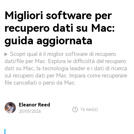
Migliori software per
recupero dati su Mac:
guida aggiornata
Scopri qual è il miglior software di recupero
dati/file per Mac. Esplora le difficoltà del recupero
dati su Mac, la tecnologia leader e i dati di ricerca
sul recupero dati per Mac. Impara come recuperare
file cancellati o persi da Mac.
Eleanor Reed
16 min(s)
20/05/2026