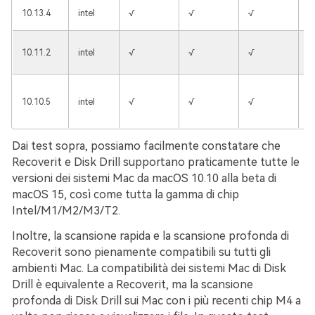
10.13.4
intel
√
√
√
√
10.11.2
intel
√
√
√
√
10.10.5
intel
√
√
√
√
Dai test sopra, possiamo facilmente constatare che
Recoverit e Disk Drill supportano praticamente tutte le
versioni dei sistemi Mac da macOS 10.10 alla beta di
macOS 15, così come tutta la gamma di chip
Intel/M1/M2/M3/T2.
Inoltre, la scansione rapida e la scansione profonda di
Recoverit sono pienamente compatibili su tutti gli
ambienti Mac. La compatibilità dei sistemi Mac di Disk
Drill è equivalente a Recoverit, ma la scansione
profonda di Disk Drill sui Mac con i più recenti chip M4 a