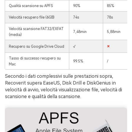
Qualità scansione su APFS
90%
85%
Velocità recupero file (6GB)
74s
78s
Velocità scansione FAT32/EXFAT
7,48min
5,88min
(media)
×
Recupero su Google Drive Cloud
√
Tasso di successo recupero su
99.5%
/
Mac
Secondo i dati complessivi sulle prestazioni sopra,
Recoverit supera EaseUS, Disk Drill e DiskGenius in
velocità di avvio, velocità visualizzazione file, velocità di
scansione e qualità della scansione.