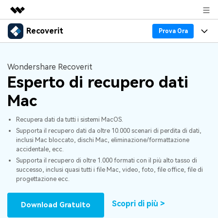
Recoverit
Prodotti in evidenza
Prova Ora
Creatività digitale AIGC
Prodotti
Business
Utilità
Wondershare Recoverit
Panoramica
Recupero Dati
Esperto di recupero dati
Funzionalità
Chi siamo
Soluzione
Mac
Recover file Media
Backup Dati
Blog
Sala stampa
Recupera dati da tutti i sistemi MacOS.
Problemi dei File
Recover Document Files
Supporto
Negozio
Riparazione Dati
Supporta il recupero dati da oltre 10.000 scenari di perdita di dati,
inclusi Mac bloccato, dischi Mac, eliminazione/formattazione
accidentale, ecc.
Supporto
Problemi del Computer
Guida
Supporto
Recover From Devices
Supporta il recupero di oltre 1.000 formati con il più alto tasso di
successo, inclusi quasi tutti i file Mac, video, foto, file office, file di
Novità
50% OFF!
Problemi del Dispositivo Archiviazione
progettazione ecc.
Controlla tutte le caratteristiche
Storie
Scopri di più >
Download Gratuito
Problemi del Backup
Accedi
SCARICA ORA