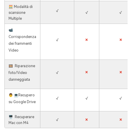
🧮 Modalità di
√
scansione
√
√
Multiple
📹
Corrispondenza
×
×
√
dei frammenti
Video
🎞 ️ Riparazione
×
×
foto/Video
√
danneggiata
👨 💻
Recupero
√
√
√
su Google Drive
🖥 ️ Recuperare
×
×
√
Mac con M4