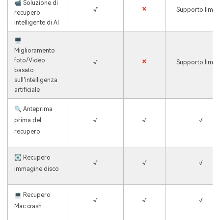
📹 Soluzione di
×
√
Supporto limit
recupero
intelligente di AI
🖥 ️
Miglioramento
foto/Video
×
√
Supporto limit
basato
sull'intelligenza
artificiale
🔍 Anteprima
prima del
√
√
√
recupero
💽 Recupero
√
√
√
immagine disco
💻 Recupero
√
√
√
Mac crash