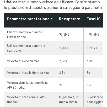
i dati da Mac in modo veloce ed efficace. Confrontiamo
le prestazioni di questi strumenti sui seguenti parametri:
Parametro prestazionale
Recuperare
EaseUS
Utilizzo memoria durante
97,5MB
> 97,5MB
l'installazione
Utilizzo memoria durante la
1,05GB
1,72GB
scansione
Velocità di avvio su Mac
2,83s
6,3s
Velocità di installazione su Mac
3,5s
5s
Velocità visualizzazione file su
2s
15s
APFS (media)
Velocità di scansione su APFS
In generale, in
Si verificano
(media)
media 40min
danneggiamen