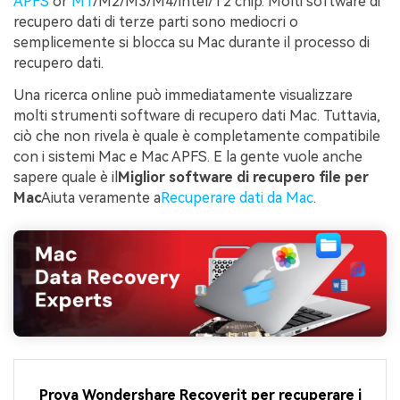
APFS
or
M1
/M2/M3/M4/intel/T2 chip. Molti software di
recupero dati di terze parti sono mediocri o
semplicemente si blocca su Mac durante il processo di
recupero dati.
Una ricerca online può immediatamente visualizzare
molti strumenti software di recupero dati Mac. Tuttavia,
ciò che non rivela è quale è completamente compatibile
con i sistemi Mac e Mac APFS. E la gente vuole anche
sapere quale è il
Miglior software di recupero file per
Mac
Aiuta veramente a
Recuperare dati da Mac
.
Prova Wondershare Recoverit per recuperare i