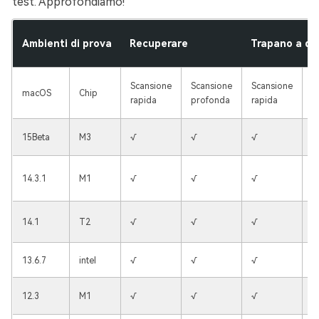
test. Approfondiamo!
Ambienti di prova
Recuperare
Trapano a di
Scansione
Scansione
Scansione
S
macOS
Chip
rapida
profonda
rapida
p
15Beta
M3
√
√
√
√
14.3.1
M1
√
√
√
√
14.1
T2
√
√
√
√
13.6.7
intel
√
√
√
√
12.3
M1
√
√
√
√