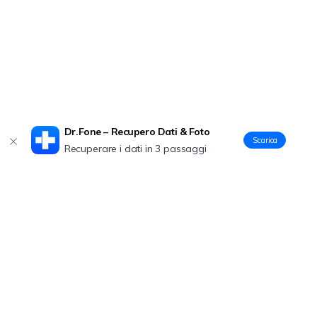
Dr.Fone – Recupero Dati & Foto
Scarica
Recuperare i dati in 3 passaggi
Prodotti Popolari
Wondershare
Esplora AI