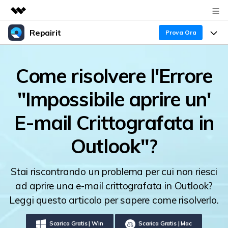
Repairit
Prodotti in evidenza
Prova Ora
Creatività digitale AIGC
Prodotti
Business
Come risolvere l'Errore
Utilità
Panoramica
Esperti nella Riparazione dei Dati
Guida
Chi siamo
"Impossibile aprire un'
Soluzione
Blog
Sala stampa
Caratteristiche Principali
E-mail Crittografata in
Problemi dei File
Negozio
Tendenze
Outlook"?
Problemi del Computer
Supporto
30% OFF!
Stai riscontrando un problema per cui non riesci
Più Argomenti sul Canale YOUTUBE
Problemi del Dispositivo
ad aprire una e-mail crittografata in Outlook?
Supporto
Leggi questo articolo per sapere come risolverlo.
Supporto
TROVA ALTRE SOLUZIONI
Accedi
SCARICA ORA
Scarica Gratis | Win
Scarica Gratis | Mac