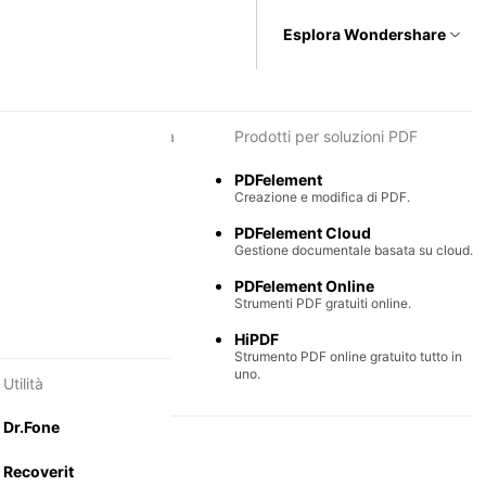
Esplora Wondershare
i per diagrammi e grafica
Prodotti per soluzioni PDF
Max
PDFelement
e semplice di diagrammi.
Creazione e modifica di PDF.
Mind
PDFelement Cloud
ntali collaborative.
Gestione documentale basata su cloud.
PDFelement Online
Strumenti PDF gratuiti online.
HiPDF
Strumento PDF online gratuito tutto in
uno.
Utilità
Dr.Fone
Recoverit