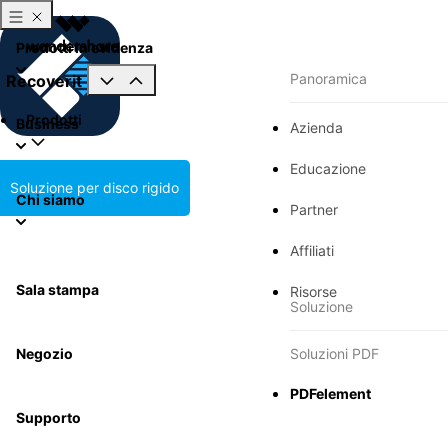
Prodotti in evidenza
Panoramica
Recoverit
Prodotti
Business
Azienda
Educazione
Soluzione per disco rigido
Chi siamo
Partner
Affiliati
Sala stampa
Risorse
Soluzione
Negozio
Soluzioni PDF
PDFelement
Supporto