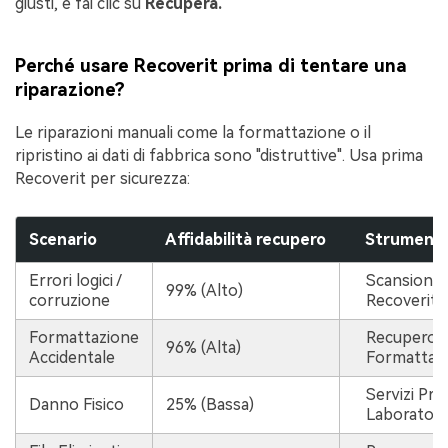
giusti, e fai clic su
Recupera.
Perché usare Recoverit prima di tentare una
riparazione?
Le riparazioni manuali come la formattazione o il
ripristino ai dati di fabbrica sono "distruttive". Usa prima
Recoverit per sicurezza:
Scenario
Affidabilità recupero
Strumento
Errori logici /
Scansione
99% (Alto)
corruzione
Recoverit
Formattazione
Recupero D
96% (Alta)
Accidentale
Formattato
Servizi Prof
Danno Fisico
25% (Bassa)
Laboratori