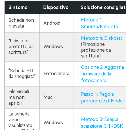
Sintomo
Dispositivo
Soluzione consigliata
Metodo 1:
Scheda non
Android
rilevata
Smonta/Rimonta
Metodo 4: Diskpart
"Il disco è
(Rimozione
protetto da
Windows
protezione da
scrittura"
scrittura)
Opzione 2: Aggiorna
"Scheda SD
Fotocamera
firmware della
danneggiata"
fotocamera
File visibili
Passo 1: Regola
ma non
Mac
preferenze di Finder
apribili
La scheda
Metodo 5: Esegui
viene
Windows
visualizzata
scansione CHKDSK