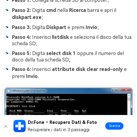
Passo 1:
Collega la scheda SD al computer;
Passo 2:
Digita
cmd
nella
Ricerca
barra e apri il
diskpart.exe
;
Passo 3:
Digita
Diskpart
e premi
Invio
;
Passo 4:
Inserisci
listdisk
e seleziona il disco della tua
scheda SD;
Passo 5:
Digita
select disk 1
oppure il numero del
disco della tua scheda SD;
Passo 6:
Inserisci
attribute disk clear read-only
e
premi
Invio.
Dr.Fone – Recupero Dati & Foto
Scarica
Recuperare i dati in 3 passaggi