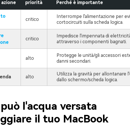
 azione
priorità
Perché è importante
to
Interrompe l'alimentazione per ev
critico
cortocircuiti sulla scheda logica.
re
Impedisce l'impennata di elettrici
critico
attraverso i componenti bagnati.
ione
Protegge le unità/gli accessori est
alto
danni secondari.
e
Utilizza la gravità per allontanare l
tenda
alto
dallo schermo/scheda logica.
può l'acqua versata
ggiare il tuo MacBook