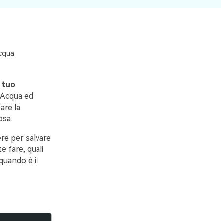
acqua
 tuo
. Acqua ed
are la
osa.
ere per salvare
 fare, quali
quando è il