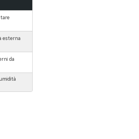
itare
tà esterna
erni da
'umidità