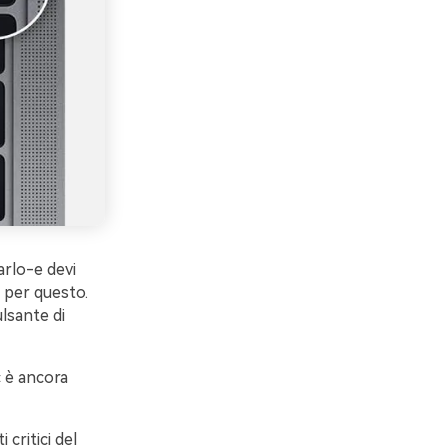
arlo-e devi
 per questo.
lsante di
c è ancora
critici del