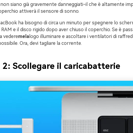
on siano già gravemente danneggiati-il che è altamente imp
operchio attiverà il sensore di sonno.
MacBook ha bisogno di circa un minuto per spegnere lo scherm
 RAM e il disco rigido dopo aver chiuso il coperchio. Se è pa
ra vedere
mela
logo illuminare e ascoltare i ventilatori di raffr
possibile. Ora, devi tagliare la corrente.
 2: Scollegare il caricabatterie