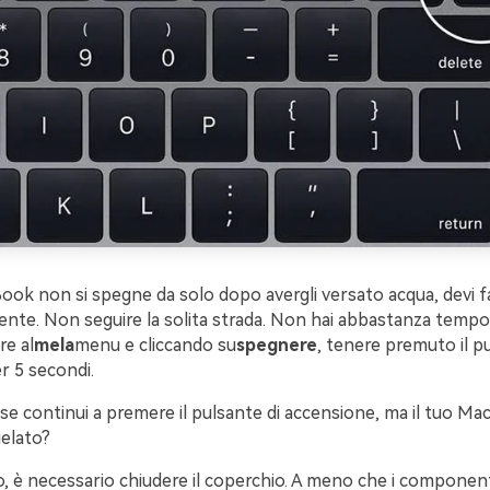
ook non si spegne da solo dopo avergli versato acqua, devi f
ente. Non seguire la solita strada. Non hai abbastanza tempo
re al
mela
menu e cliccando su
spegnere
, tenere premuto il pu
r 5 secondi.
e continui a premere il pulsante di accensione, ma il tuo Ma
elato?
, è necessario chiudere il coperchio. A meno che i componenti 