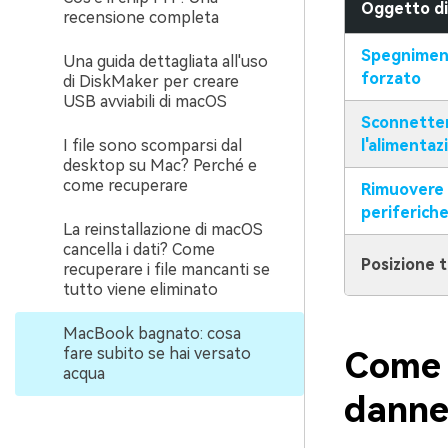
Oggetto di
recensione completa
Spegnimen
Una guida dettagliata all'uso
forzato
di DiskMaker per creare
USB avviabili di macOS
Sconnette
I file sono scomparsi dal
l'alimentaz
desktop su Mac? Perché e
come recuperare
Rimuovere
periferich
La reinstallazione di macOS
cancella i dati? Come
Posizione 
recuperare i file mancanti se
tutto viene eliminato
MacBook bagnato: cosa
fare subito se hai versato
Come 
acqua
danne