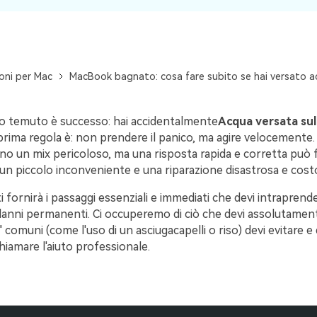
oni per Mac
MacBook bagnato: cosa fare subito se hai versato 
 temuto è successo: hai accidentalmente
Acqua versata sul
 prima regola è: non prendere il panico, ma agire velocemente
no un mix pericoloso, ma una risposta rapida e corretta può f
 un piccolo inconveniente e una riparazione disastrosa e cost
i fornirà i passaggi essenziali e immediati che devi intraprend
danni permanenti. Ci occuperemo di ciò che devi assolutamente
 comuni (come l'uso di un asciugacapelli o riso) devi evitare e 
iamare l'aiuto professionale.