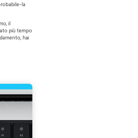
robabile-la
o, il
ssato più tempo
eddamento, hai