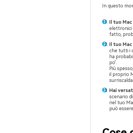
In questo mome
Il tuo Mac
elettronic
fatto, prob
Il tuo Mac
che tutti i
ha probabil
po'.
Più spesso
il proprio
surriscalda
Hai versa
scenario di
nel tuo Mac
può essere
Cose 