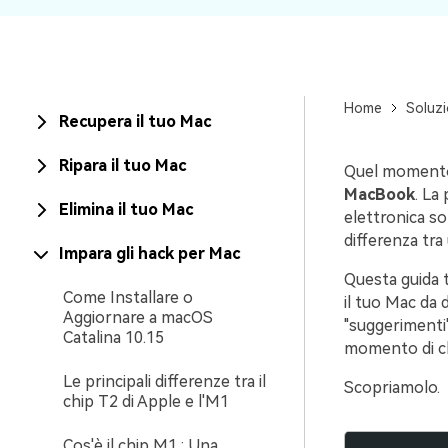
Home
Soluzi
Recupera il tuo Mac
Ripara il tuo Mac
Quel momento
MacBook
. La
Elimina il tuo Mac
elettronica so
differenza tra
Impara gli hack per Mac
Questa guida t
Come Installare o
il tuo Mac da 
Aggiornare a macOS
"suggerimenti"
Catalina 10.15
momento di ch
Le principali differenze tra il
Scopriamolo.
chip T2 di Apple e l'M1
Cos'è il chip M1 : Una