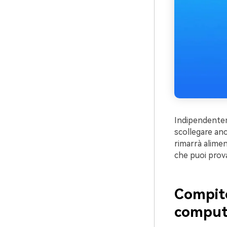
Indipendentem
scollegare anc
rimarrà alimen
che puoi prov
Compito
compute