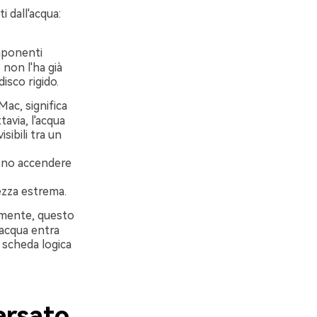
i dall'acqua:
mponenti
non l'ha già
isco rigido.
Mac, significa
avia, l'acqua
ibili tra un
sono accendere
ezza estrema.
mente, questo
'acqua entra
 scheda logica
ersato