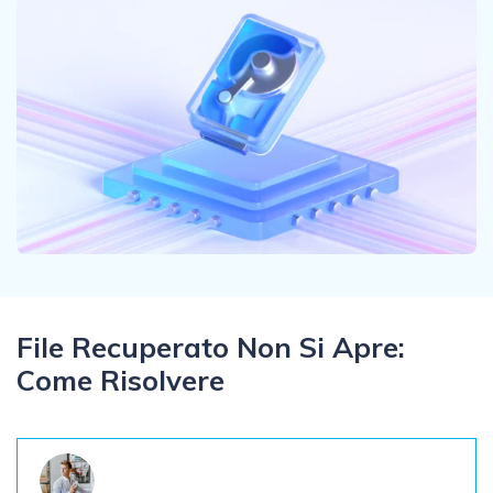
Problemi del Backup
Storie
Accedi
SCARICA ORA
Centro di conoscenza
TROVA ALTRE SOLUZIONI
search
File Recuperato Non Si Apre:
Come Risolvere