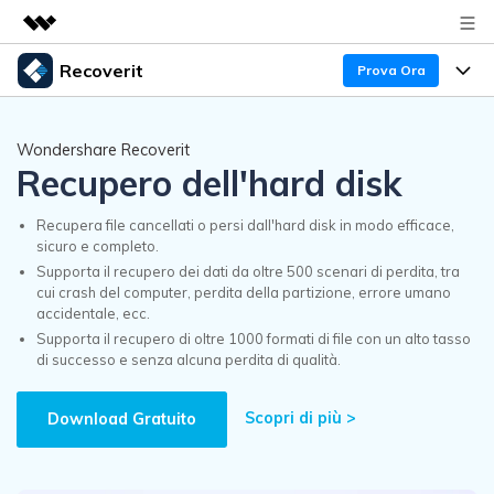
Recoverit
Prova Ora
Prodotti in evidenza
Creatività digitale AIGC
Prodotti
Business
Wondershare Recoverit
Utilità
Recupero dell'hard disk
Recupero Dati
Panoramica
Funzionalità
Chi siamo
Soluzione
Recupera file cancellati o persi dall'hard disk in modo efficace,
Backup Dati
sicuro e completo.
Recover file Media
Blog
Supporta il recupero dei dati da oltre 500 scenari di perdita, tra
Sala stampa
cui crash del computer, perdita della partizione, errore umano
Riparazione Dati
Recover Document Files
accidentale, ecc.
Problemi dei File
Supporto
Supporta il recupero di oltre 1000 formati di file con un alto tasso
Negozio
di successo e senza alcuna perdita di qualità.
Recover From Devices
Problemi del Computer
Supporto
Guida
Supporto
Scopri di più >
Download Gratuito
Problemi del Dispositivo Archiviazione
Controlla tutte le caratteristiche
Novità
50% OFF!